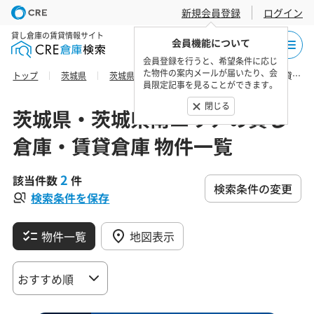
新規会員登録
ログイン
貸し倉庫の賃貸情報サイト
会員機能について
会員登録を行うと、希望条件に応じ
た物件の案内メールが届いたり、会
トップ
茨城県
茨城県南エリア
つくば市の貸し倉庫・賃貸倉庫 物件一覧
員限定記事を見ることができます。
閉じる
茨城県・茨城県南エリアの貸し
倉庫・賃貸倉庫 物件一覧
2
該当件数
件
検索条件の変更
検索条件を保存
物件一覧
地図表示