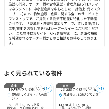
施設の開発、オーナー様の倉庫運営・管理業務(プロパティ
マネジメント)、中小型倉庫を中心とした 一括借上げ(マスタ
ーリース)まで、物流施設・倉庫に関する全てのサービスを
ワンストップで、ご提供する物流不動産に特化した不動産
会社です。 「茨城県・茨城県南エリア」で、貸し倉庫/貸し
工場/貸地をお探しであればシーアールイーにご相談くださ
い。 また物件検索サイト「CRE倉庫検索」に、倉庫の掲載
を希望されるオーナー様からのご相談もお待ちしておりま
す。
よく見られている物件
倉庫
倉庫
【茨城県つくば市】LFつくば
【茨城県つくば市】LF谷田部
茨城県つくば市さくらの森
茨城県つくば市みどりの南
25-2
21-1
1,913 坪
6,325 ㎡
相談
14,420 坪
47,670 ㎡
（最小 3,628 坪～）
相談
圏央道 つくば中央より 約