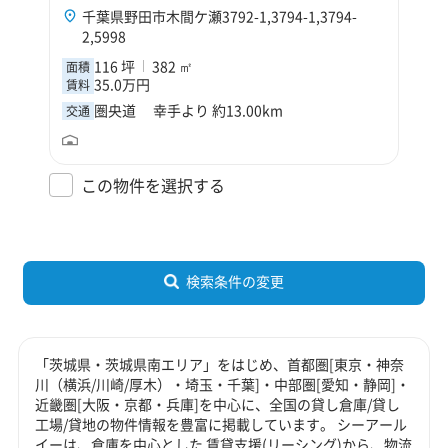
千葉県野田市木間ケ瀬3792-1,3794-1,3794-
2,5998
116 坪
382 ㎡
面積
35.0万円
賃料
圏央道 幸手より 約13.00km
交通
この物件を選択する
検索条件の変更
「茨城県・茨城県南エリア」をはじめ、首都圏[東京・神奈
川（横浜/川崎/厚木）・埼玉・千葉]・中部圏[愛知・静岡]・
近畿圏[大阪・京都・兵庫]を中心に、全国の貸し倉庫/貸し
工場/貸地の物件情報を豊富に掲載しています。 シーアール
イーは、倉庫を中心とした 賃貸支援(リーシング)から、物流