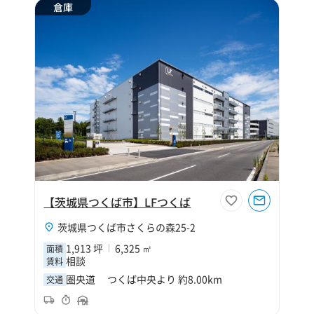
倉庫
【茨城県つくば市】LFつくば
茨城県つくば市さくらの森25-2
1,913 坪
6,325 ㎡
面積
相談
賃料
圏央道 つくば中央より 約8.00km
交通