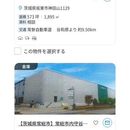
茨城県坂東市神田山1129
573 坪
1,895 ㎡
面積
相談
賃料
常磐自動車道 谷和原より 約9.50km
交通
この物件を選択する
倉庫
【茨城県常総市】常総市内守谷町倉庫