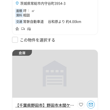
茨城県常総市内守谷町3954-3
坪
㎡
面積
相談
賃料
常磐自動車道 谷和原より 約4.00km
交通
この物件を選択する
倉庫
【千葉県野田市】野田市木間ケ瀬116坪倉庫