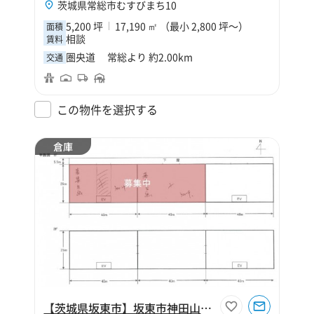
茨城県常総市むすびまち10
5,200 坪
17,190 ㎡ （最小 2,800 坪～）
面積
相談
賃料
圏央道 常総より 約2.00km
交通
この物件を選択する
倉庫
【茨城県坂東市】坂東市神田山573坪倉庫（寄託）