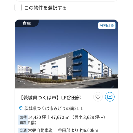
この物件を選択する
倉庫
分割可能
【茨城県つくば市】LF谷田部
茨城県つくば市みどりの南21-1
14,420 坪
47,670 ㎡ （最小 3,628 坪～）
面積
相談
賃料
常磐自動車道 谷田部より 約6.00km
交通