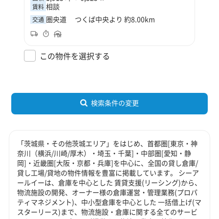
相談
賃料
圏央道 つくば中央より 約8.00km
交通
この物件を選択する
検索条件の変更
「茨城県・その他茨城エリア」をはじめ、首都圏[東京・神
奈川（横浜/川崎/厚木）・埼玉・千葉]・中部圏[愛知・静
岡]・近畿圏[大阪・京都・兵庫]を中心に、全国の貸し倉庫/
貸し工場/貸地の物件情報を豊富に掲載しています。 シーア
ールイーは、倉庫を中心とした 賃貸支援(リーシング)から、
物流施設の開発、オーナー様の倉庫運営・管理業務(プロパ
ティマネジメント)、中小型倉庫を中心とした 一括借上げ(マ
スターリース)まで、物流施設・倉庫に関する全てのサービ