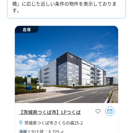
積」に応じた近しい条件の物件を表示しておりま
す。
倉庫
【茨城県つくば市】LFつくば
茨城県つくば市さくらの森25-2
1,913 坪
6,325 ㎡
面積