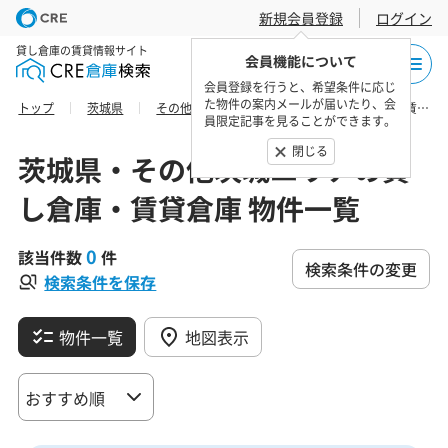
新規会員登録
ログイン
貸し倉庫の賃貸情報サイト
会員機能について
会員登録を行うと、希望条件に応じ
た物件の案内メールが届いたり、会
トップ
茨城県
その他茨城エリア
龍ケ崎市の貸し倉庫・賃貸倉庫 物件一覧
員限定記事を見ることができます。
閉じる
茨城県・その他茨城エリアの貸
し倉庫・賃貸倉庫 物件一覧
0
該当件数
件
検索条件の変更
検索条件を保存
物件一覧
地図表示