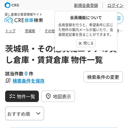
新規会員登録
ログイン
貸し倉庫の賃貸情報サイト
会員機能について
会員登録を行うと、希望条件に応じ
た物件の案内メールが届いたり、会
トップ
茨城県
その他茨城エリア
潮来市の貸し倉庫・賃貸倉庫 物件一覧
員限定記事を見ることができます。
閉じる
茨城県・その他茨城エリアの貸
し倉庫・賃貸倉庫 物件一覧
0
該当件数
件
検索条件の変更
検索条件を保存
物件一覧
地図表示