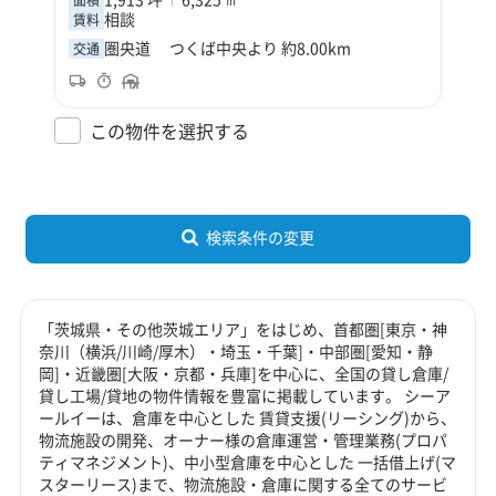
相談
賃料
圏央道 つくば中央より 約8.00km
交通
この物件を選択する
検索条件の変更
「茨城県・その他茨城エリア」をはじめ、首都圏[東京・神
奈川（横浜/川崎/厚木）・埼玉・千葉]・中部圏[愛知・静
岡]・近畿圏[大阪・京都・兵庫]を中心に、全国の貸し倉庫/
貸し工場/貸地の物件情報を豊富に掲載しています。 シーア
ールイーは、倉庫を中心とした 賃貸支援(リーシング)から、
物流施設の開発、オーナー様の倉庫運営・管理業務(プロパ
ティマネジメント)、中小型倉庫を中心とした 一括借上げ(マ
スターリース)まで、物流施設・倉庫に関する全てのサービ