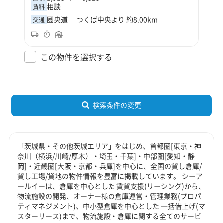
相談
賃料
圏央道 つくば中央より 約8.00km
交通
この物件を選択する
検索条件の変更
「茨城県・その他茨城エリア」をはじめ、首都圏[東京・神
奈川（横浜/川崎/厚木）・埼玉・千葉]・中部圏[愛知・静
岡]・近畿圏[大阪・京都・兵庫]を中心に、全国の貸し倉庫/
貸し工場/貸地の物件情報を豊富に掲載しています。 シーア
ールイーは、倉庫を中心とした 賃貸支援(リーシング)から、
物流施設の開発、オーナー様の倉庫運営・管理業務(プロパ
ティマネジメント)、中小型倉庫を中心とした 一括借上げ(マ
スターリース)まで、物流施設・倉庫に関する全てのサービ