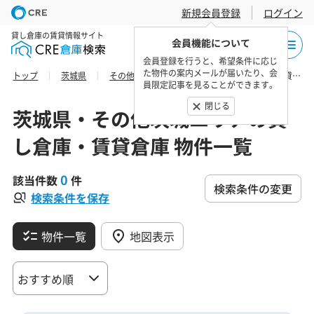
新規会員登録
ログイン
貸し倉庫の賃貸情報サイト
会員機能について
会員登録を行うと、希望条件に応じ
た物件の案内メールが届いたり、会
トップ
茨城県
その他茨城エリア
筑西市の貸し倉庫・賃貸倉庫 物件一覧
員限定記事を見ることができます。
閉じる
茨城県・その他茨城エリアの貸
し倉庫・賃貸倉庫 物件一覧
0
該当件数
件
検索条件の変更
検索条件を保存
物件一覧
地図表示