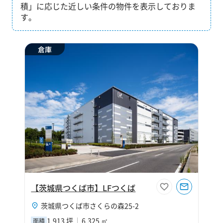
積」に応じた近しい条件の物件を表示しておりま
す。
倉庫
【茨城県つくば市】LFつくば
茨城県つくば市さくらの森25-2
1,913 坪
6,325 ㎡
面積