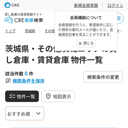
新規会員登録
ログイン
貸し倉庫の賃貸情報サイト
会員機能について
会員登録を行うと、希望条件に応じ
た物件の案内メールが届いたり、会
トップ
茨城県
その他茨城エリア
かすみがうら市の貸し倉庫・賃貸倉庫 物件一覧
員限定記事を見ることができます。
閉じる
茨城県・その他茨城エリアの貸
し倉庫・賃貸倉庫 物件一覧
0
該当件数
件
検索条件の変更
検索条件を保存
物件一覧
地図表示