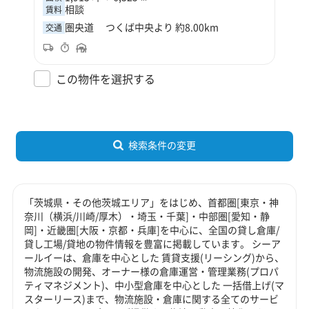
相談
賃料
圏央道 つくば中央より 約8.00km
交通
この物件を選択する
検索条件の変更
「茨城県・その他茨城エリア」をはじめ、首都圏[東京・神
奈川（横浜/川崎/厚木）・埼玉・千葉]・中部圏[愛知・静
岡]・近畿圏[大阪・京都・兵庫]を中心に、全国の貸し倉庫/
貸し工場/貸地の物件情報を豊富に掲載しています。 シーア
ールイーは、倉庫を中心とした 賃貸支援(リーシング)から、
物流施設の開発、オーナー様の倉庫運営・管理業務(プロパ
ティマネジメント)、中小型倉庫を中心とした 一括借上げ(マ
スターリース)まで、物流施設・倉庫に関する全てのサービ