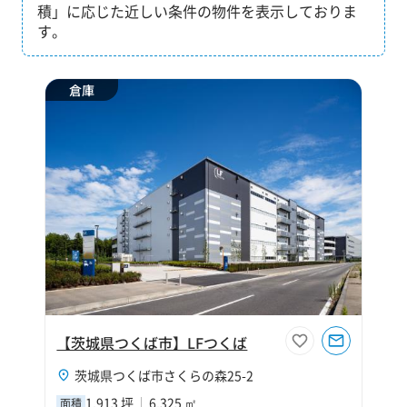
積」に応じた近しい条件の物件を表示しておりま
す。
倉庫
【茨城県つくば市】LFつくば
茨城県つくば市さくらの森25-2
1,913 坪
6,325 ㎡
面積