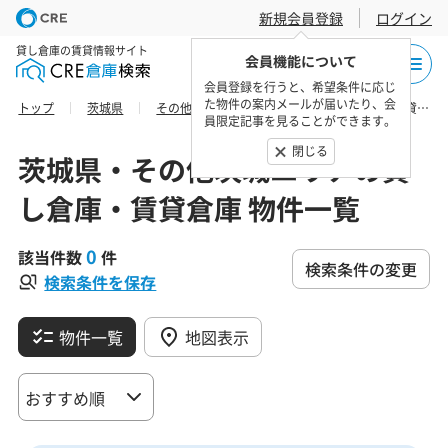
新規会員登録
ログイン
貸し倉庫の賃貸情報サイト
会員機能について
会員登録を行うと、希望条件に応じ
た物件の案内メールが届いたり、会
トップ
茨城県
その他茨城エリア
桜川市の貸し倉庫・賃貸倉庫 物件一覧
員限定記事を見ることができます。
閉じる
茨城県・その他茨城エリアの貸
し倉庫・賃貸倉庫 物件一覧
0
該当件数
件
検索条件の変更
検索条件を保存
物件一覧
地図表示