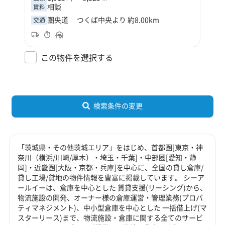
相談
賃料
圏央道 つくば中央より 約8.00km
交通
この物件を選択する
検索条件の変更
「茨城県・その他茨城エリア」をはじめ、首都圏[東京・神
奈川（横浜/川崎/厚木）・埼玉・千葉]・中部圏[愛知・静
岡]・近畿圏[大阪・京都・兵庫]を中心に、全国の貸し倉庫/
貸し工場/貸地の物件情報を豊富に掲載しています。 シーア
ールイーは、倉庫を中心とした 賃貸支援(リーシング)から、
物流施設の開発、オーナー様の倉庫運営・管理業務(プロパ
ティマネジメント)、中小型倉庫を中心とした 一括借上げ(マ
スターリース)まで、物流施設・倉庫に関する全てのサービ