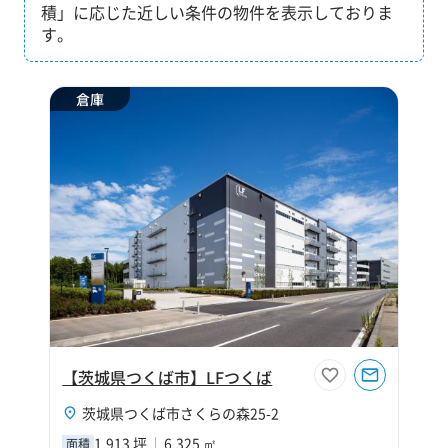
積」に応じた近しい条件の物件を表示しておりま
す。
倉庫
【茨城県つくば市】LFつくば
茨城県つくば市さくらの森25-2
1,913 坪
6,325 ㎡
面積