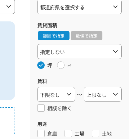
賃貸面積
範囲で指定
数値で指定
坪
㎡
賃料
～
相談を
除く
用途
倉庫
工場
土地