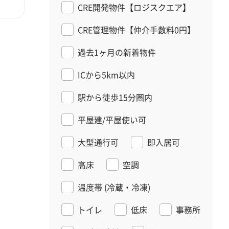
CRE開発物件【ロジスクエア】
CRE管理物件【仲介手数料0円】
過去1ヶ月の新着物件
ICから5km以内
駅から徒歩15分圏内
平屋建/平屋使い可
大型通行可
即入居可
高床
空調
温度帯
(冷蔵・冷凍)
トイレ
低床
事務所