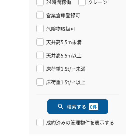
24時間稼働
クレーン
営業倉庫登録可
危険物取扱可
天井高5.5m未満
天井高5.5m以上
床荷重1.5t/㎡未満
床荷重1.5t/㎡以上
検索する
0件
成約済みの管理物件を表示する