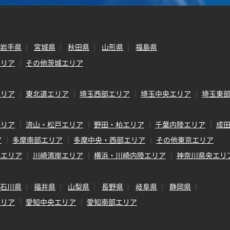
岩手県
宮城県
秋田県
山形県
福島県
エリア
その他茨城エリア
エリア
東北道エリア
埼玉西部エリア
埼玉中央エリア
埼玉東
エリア
流山・松戸エリア
野田・柏エリア
千葉内陸エリア
成
ア
多摩南部エリア
多摩中央・西部エリア
その他東京エリア
岸エリア
川崎湾岸エリア
横浜・川崎内陸エリア
神奈川県央エリ
石川県
福井県
山梨県
長野県
岐阜県
静岡県
エリア
愛知中央エリア
愛知南部エリア