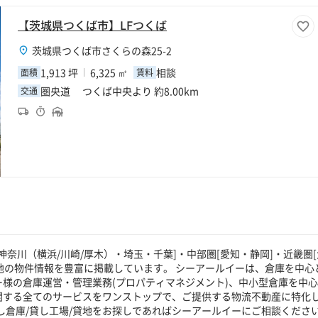
【茨城県つくば市】LFつくば
茨城県つくば市さくらの森25-2
1,913 坪
6,325 ㎡
相談
面積
賃料
圏央道 つくば中央より 約8.00km
交通
奈川（横浜/川崎/厚木）・埼玉・千葉]・中部圏[愛知・静岡]・近畿圏[
貸地の物件情報を豊富に掲載しています。 シーアールイーは、倉庫を中心
ー様の倉庫運営・管理業務(プロパティマネジメント)、中小型倉庫を中
に関する全てのサービスをワンストップで、ご提供する物流不動産に特化
し倉庫/貸し工場/貸地をお探しであればシーアールイーにご相談くださ