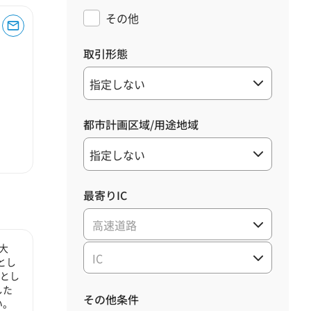
その他
取引形態
都市計画区域/用途地域
最寄りIC
高速道路
大
IC
とし
心とし
した
その他条件
い。