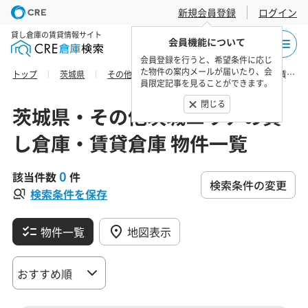
新規会員登録
ログイン
貸し倉庫の賃貸情報サイト
会員機能について
会員登録を行うと、希望条件に応じ
た物件の案内メールが届いたり、会
トップ
茨城県
その他茨城エリア
東茨城郡の貸し倉庫・賃貸倉庫 物件一覧
員限定記事を見ることができます。
閉じる
茨城県・その他茨城エリアの貸
し倉庫・賃貸倉庫 物件一覧
0
該当件数
件
検索条件の変更
検索条件を保存
物件一覧
地図表示