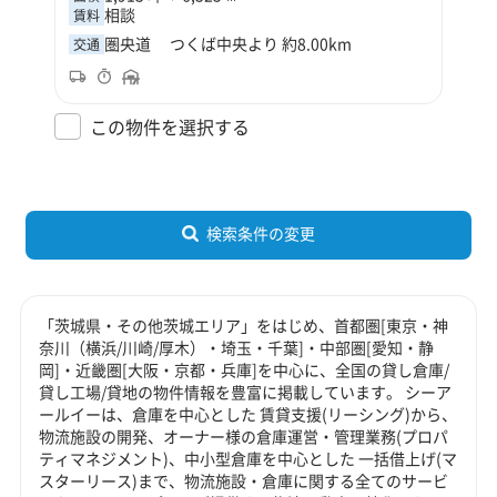
相談
賃料
圏央道 つくば中央より 約8.00km
交通
この物件を選択する
検索条件の変更
「茨城県・その他茨城エリア」をはじめ、首都圏[東京・神
奈川（横浜/川崎/厚木）・埼玉・千葉]・中部圏[愛知・静
岡]・近畿圏[大阪・京都・兵庫]を中心に、全国の貸し倉庫/
貸し工場/貸地の物件情報を豊富に掲載しています。 シーア
ールイーは、倉庫を中心とした 賃貸支援(リーシング)から、
物流施設の開発、オーナー様の倉庫運営・管理業務(プロパ
ティマネジメント)、中小型倉庫を中心とした 一括借上げ(マ
スターリース)まで、物流施設・倉庫に関する全てのサービ