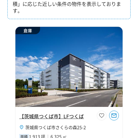
積」に応じた近しい条件の物件を表示しておりま
す。
倉庫
【茨城県つくば市】LFつくば
茨城県つくば市さくらの森25-2
1,913 坪
6,325 ㎡
面積