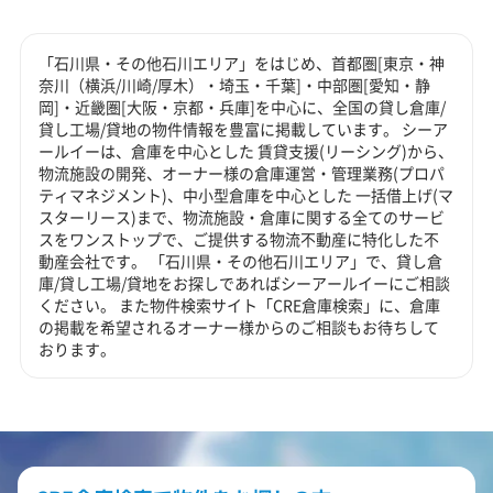
「石川県・その他石川エリア」をはじめ、首都圏[東京・神
奈川（横浜/川崎/厚木）・埼玉・千葉]・中部圏[愛知・静
岡]・近畿圏[大阪・京都・兵庫]を中心に、全国の貸し倉庫/
貸し工場/貸地の物件情報を豊富に掲載しています。 シーア
ールイーは、倉庫を中心とした 賃貸支援(リーシング)から、
物流施設の開発、オーナー様の倉庫運営・管理業務(プロパ
ティマネジメント)、中小型倉庫を中心とした 一括借上げ(マ
スターリース)まで、物流施設・倉庫に関する全てのサービ
スをワンストップで、ご提供する物流不動産に特化した不
動産会社です。 「石川県・その他石川エリア」で、貸し倉
庫/貸し工場/貸地をお探しであればシーアールイーにご相談
ください。 また物件検索サイト「CRE倉庫検索」に、倉庫
の掲載を希望されるオーナー様からのご相談もお待ちして
おります。