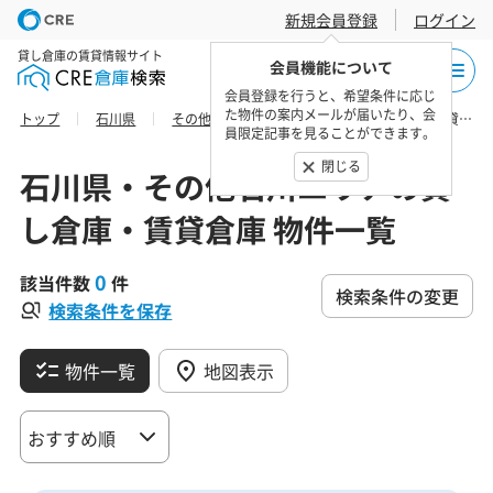
新規会員登録
ログイン
貸し倉庫の賃貸情報サイト
会員機能について
会員登録を行うと、希望条件に応じ
た物件の案内メールが届いたり、会
トップ
石川県
その他石川エリア
珠洲市の貸し倉庫・賃貸倉庫 物件一覧
員限定記事を見ることができます。
閉じる
石川県・その他石川エリアの貸
し倉庫・賃貸倉庫 物件一覧
0
該当件数
件
検索条件の変更
検索条件を保存
物件一覧
地図表示