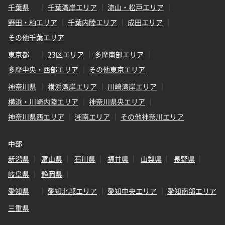
千葉県
千葉湾岸エリア
流山・松戸エリア
野田・柏エリア
千葉内陸エリア
成田エリア
その他千葉エリア
東京都
23区エリア
多摩南部エリア
多摩中央・西部エリア
その他東京エリア
神奈川県
横浜湾岸エリア
川崎湾岸エリア
横浜・川崎内陸エリア
神奈川県央エリア
神奈川県西エリア
湘南エリア
その他神奈川エリア
中部
新潟県
富山県
石川県
福井県
山梨県
長野県
岐阜県
静岡県
愛知県
愛知北部エリア
愛知中央エリア
愛知南部エリア
三重県