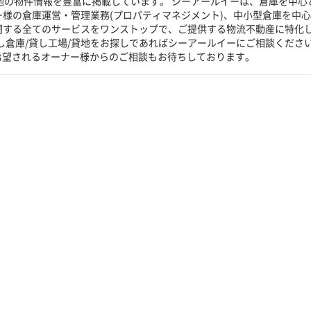
貸地の物件情報を豊富に掲載しています。 シーアールイーは、倉庫を中心
ー様の倉庫運営・管理業務(プロパティマネジメント)、中小型倉庫を中
に関する全てのサービスをワンストップで、ご提供する物流不動産に特化
し倉庫/貸し工場/貸地をお探しであればシーアールイーにご相談くださ
希望されるオーナー様からのご相談もお待ちしております。