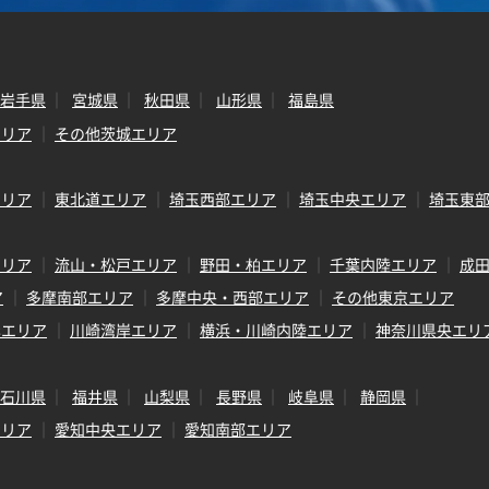
岩手県
宮城県
秋田県
山形県
福島県
エリア
その他茨城エリア
エリア
東北道エリア
埼玉西部エリア
埼玉中央エリア
埼玉東
エリア
流山・松戸エリア
野田・柏エリア
千葉内陸エリア
成
ア
多摩南部エリア
多摩中央・西部エリア
その他東京エリア
岸エリア
川崎湾岸エリア
横浜・川崎内陸エリア
神奈川県央エリ
石川県
福井県
山梨県
長野県
岐阜県
静岡県
エリア
愛知中央エリア
愛知南部エリア