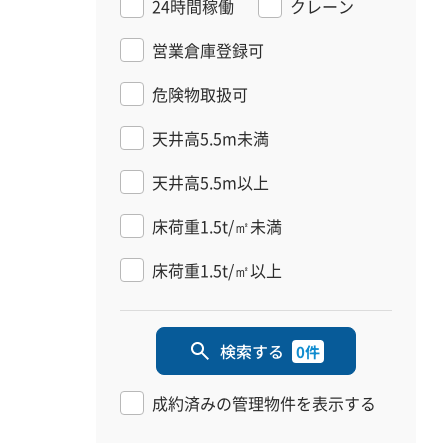
24時間稼働
クレーン
営業倉庫登録可
危険物取扱可
天井高5.5m未満
天井高5.5m以上
床荷重1.5t/㎡未満
床荷重1.5t/㎡以上
検索する
0件
成約済みの管理物件を表示する