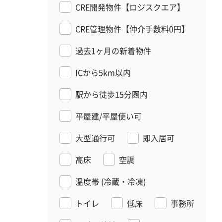
CRE開発物件【ロジスクエア】
CRE管理物件【仲介手数料0円】
過去1ヶ月の新着物件
ICから5km以内
駅から徒歩15分圏内
平屋建/平屋使い可
大型通行可
即入居可
高床
空調
温度帯
(冷蔵・冷凍)
トイレ
低床
事務所