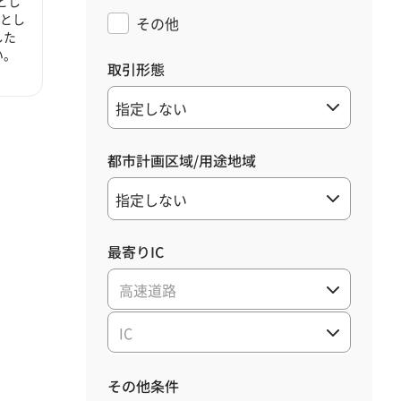
とし
心とし
その他
した
い。
取引形態
都市計画区域/用途地域
最寄りIC
高速道路
IC
その他条件