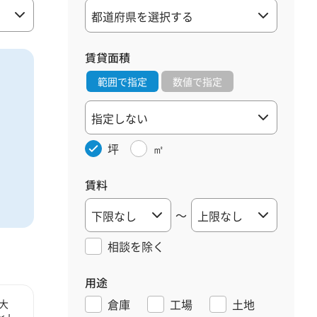
賃貸面積
範囲で指定
数値で指定
坪
㎡
賃料
～
相談を
除く
用途
倉庫
工場
土地
大