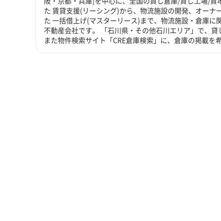
阪・京都・兵庫]を中心に、全国の貸し倉庫/貸し工場/
た 賃貸支援(リーシング)から、物流施設の開発、オーナ
た 一括借上げ(マスターリース)まで、物流施設・倉庫
不動産会社です。 「石川県・その他石川エリア」で、貸
また物件検索サイト「CRE倉庫検索」に、倉庫の掲載を