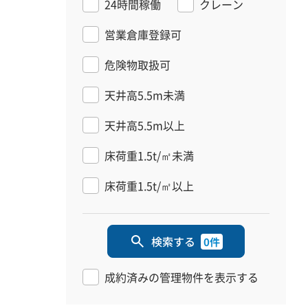
24時間稼働
クレーン
営業倉庫登録可
危険物取扱可
天井高5.5m未満
天井高5.5m以上
床荷重1.5t/㎡未満
床荷重1.5t/㎡以上
検索する
0件
成約済みの管理物件を表示する