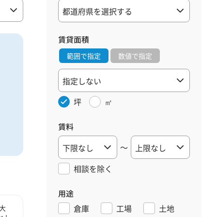
賃貸面積
範囲で指定
数値で指定
坪
㎡
賃料
～
相談を
除く
用途
倉庫
工場
土地
大