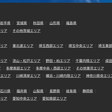
岩手県
宮城県
秋田県
山形県
福島県
エリア
その他茨城エリア
エリア
東北道エリア
埼玉西部エリア
埼玉中央エリア
埼玉東
エリア
流山・松戸エリア
野田・柏エリア
千葉内陸エリア
成
ア
多摩南部エリア
多摩中央・西部エリア
その他東京エリア
岸エリア
川崎湾岸エリア
横浜・川崎内陸エリア
神奈川県央エリ
石川県
福井県
山梨県
長野県
岐阜県
静岡県
エリア
愛知中央エリア
愛知南部エリア