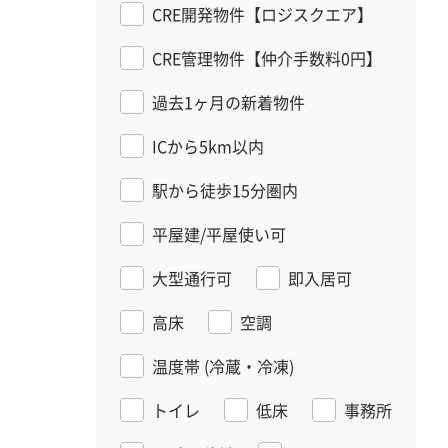
CRE開発物件【ロジスクエア】
CRE管理物件【仲介手数料0円】
過去1ヶ月の新着物件
ICから5km以内
駅から徒歩15分圏内
平屋建/平屋使い可
大型通行可
即入居可
高床
空調
温度帯
(冷蔵・冷凍)
トイレ
低床
事務所