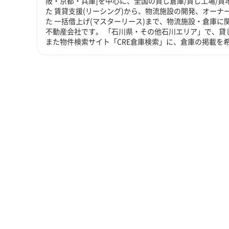
阪・京都・兵庫]を中心に、全国の貸し倉庫/貸し工場/
た 賃貸支援(リーシング)から、物流施設の開発、オーナ
た 一括借上げ(マスターリース)まで、物流施設・倉庫
不動産会社です。 「石川県・その他石川エリア」で、貸
また物件検索サイト「CRE倉庫検索」に、倉庫の掲載を