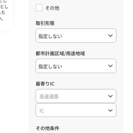
とし
心とし
その他
した
い。
取引形態
都市計画区域/用途地域
最寄りIC
高速道路
IC
その他条件