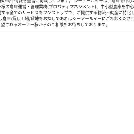
貸地の物件情報を豊富に掲載しています。 シーアールイーは、倉庫を中心
ー様の倉庫運営・管理業務(プロパティマネジメント)、中小型倉庫を中
に関する全てのサービスをワンストップで、ご提供する物流不動産に特化
し倉庫/貸し工場/貸地をお探しであればシーアールイーにご相談くださ
希望されるオーナー様からのご相談もお待ちしております。