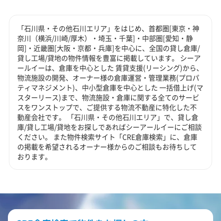
「石川県・その他石川エリア」をはじめ、首都圏[東京・神
奈川（横浜/川崎/厚木）・埼玉・千葉]・中部圏[愛知・静
岡]・近畿圏[大阪・京都・兵庫]を中心に、全国の貸し倉庫/
貸し工場/貸地の物件情報を豊富に掲載しています。 シーア
ールイーは、倉庫を中心とした 賃貸支援(リーシング)から、
物流施設の開発、オーナー様の倉庫運営・管理業務(プロパ
ティマネジメント)、中小型倉庫を中心とした 一括借上げ(マ
スターリース)まで、物流施設・倉庫に関する全てのサービ
スをワンストップで、ご提供する物流不動産に特化した不
動産会社です。 「石川県・その他石川エリア」で、貸し倉
庫/貸し工場/貸地をお探しであればシーアールイーにご相談
ください。 また物件検索サイト「CRE倉庫検索」に、倉庫
の掲載を希望されるオーナー様からのご相談もお待ちして
おります。