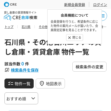
新規会員登録
ログイン
貸し倉庫の賃貸情報サイト
会員機能について
会員登録を行うと、希望条件に応じ
た物件の案内メールが届いたり、会
トップ
石川県
その他石川エリア
鹿島郡中能登町の貸し倉庫・賃貸倉庫 物件一覧
員限定記事を見ることができます。
閉じる
石川県・その他石川エリアの貸
し倉庫・賃貸倉庫 物件一覧
0
該当件数
件
検索条件の変更
検索条件を保存
物件一覧
地図表示