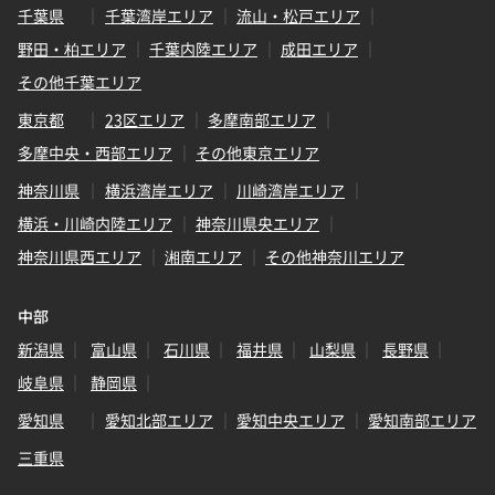
千葉県
千葉湾岸エリア
流山・松戸エリア
野田・柏エリア
千葉内陸エリア
成田エリア
その他千葉エリア
東京都
23区エリア
多摩南部エリア
多摩中央・西部エリア
その他東京エリア
神奈川県
横浜湾岸エリア
川崎湾岸エリア
横浜・川崎内陸エリア
神奈川県央エリア
神奈川県西エリア
湘南エリア
その他神奈川エリア
中部
新潟県
富山県
石川県
福井県
山梨県
長野県
岐阜県
静岡県
愛知県
愛知北部エリア
愛知中央エリア
愛知南部エリア
三重県