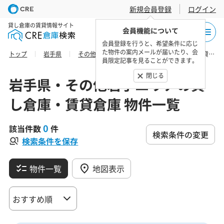
新規会員登録
ログイン
貸し倉庫の賃貸情報サイト
会員機能について
会員登録を行うと、希望条件に応じ
た物件の案内メールが届いたり、会
トップ
岩手県
その他岩手エリア
宮古市の貸し倉庫・賃貸倉庫 物件一覧
員限定記事を見ることができます。
閉じる
岩手県・その他岩手エリアの貸
し倉庫・賃貸倉庫 物件一覧
0
該当件数
件
検索条件の変更
検索条件を保存
物件一覧
地図表示