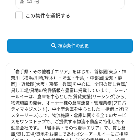
この物件を選択する
検索条件の変更
「岩手県・その他岩手エリア」をはじめ、首都圏[東京・神
奈川（横浜/川崎/厚木）・埼玉・千葉]・中部圏[愛知・静
岡]・近畿圏[大阪・京都・兵庫]を中心に、全国の貸し倉庫/
貸し工場/貸地の物件情報を豊富に掲載しています。 シーア
ールイーは、倉庫を中心とした 賃貸支援(リーシング)から、
物流施設の開発、オーナー様の倉庫運営・管理業務(プロパ
ティマネジメント)、中小型倉庫を中心とした 一括借上げ(マ
スターリース)まで、物流施設・倉庫に関する全てのサービ
スをワンストップで、ご提供する物流不動産に特化した不
動産会社です。 「岩手県・その他岩手エリア」で、貸し倉
庫/貸し工場/貸地をお探しであればシーアールイーにご相談