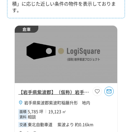
積」に応じた近しい条件の物件を表示しておりま
す。
倉庫
【岩手県紫波郡】（仮称）岩手紫波プロジェクト
岩手県紫波郡紫波町稲藤升形 地内
5,785 坪
19,123 ㎡
面積
相談
賃料
東北自動車道 紫波より 約0.16km
交通