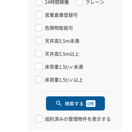
24時間稼働
クレーン
営業倉庫登録可
危険物取扱可
天井高5.5m未満
天井高5.5m以上
床荷重1.5t/㎡未満
床荷重1.5t/㎡以上
検索する
0件
成約済みの管理物件を表示する