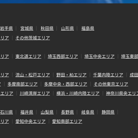
岩手県
宮城県
秋田県
山形県
福島県
エリア
その他茨城エリア
エリア
東北道エリア
埼玉西部エリア
埼玉中央エリア
埼玉東
エリア
流山・松戸エリア
野田・柏エリア
千葉内陸エリア
成
ア
多摩南部エリア
多摩中央・西部エリア
その他東京エリア
岸エリア
川崎湾岸エリア
横浜・川崎内陸エリア
神奈川県央エリ
石川県
福井県
山梨県
長野県
岐阜県
静岡県
エリア
愛知中央エリア
愛知南部エリア