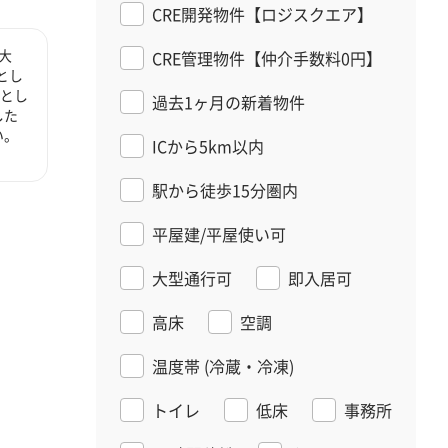
CRE開発物件【ロジスクエア】
大
CRE管理物件【仲介手数料0円】
とし
心とし
過去1ヶ月の新着物件
した
い。
ICから5km以内
駅から徒歩15分圏内
平屋建/平屋使い可
大型通行可
即入居可
高床
空調
温度帯
(冷蔵・冷凍)
トイレ
低床
事務所