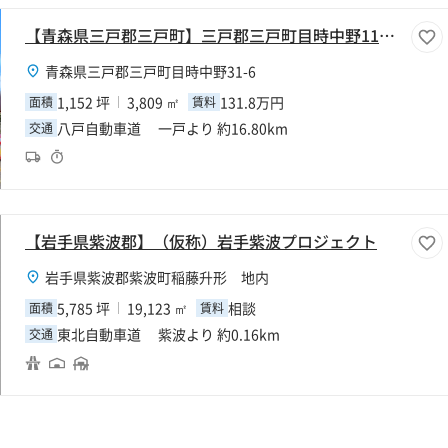
【青森県三戸郡三戸町】三戸郡三戸町目時中野1152坪工場
青森県三戸郡三戸町目時中野31-6
1,152 坪
3,809 ㎡
131.8万円
面積
賃料
八戸自動車道 一戸より 約16.80km
交通
【岩手県紫波郡】（仮称）岩手紫波プロジェクト
岩手県紫波郡紫波町稲藤升形 地内
5,785 坪
19,123 ㎡
相談
面積
賃料
東北自動車道 紫波より 約0.16km
交通