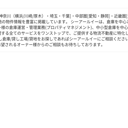
奈川（横浜/川崎/厚木）・埼玉・千葉]・中部圏[愛知・静岡]・近畿圏[
貸地の物件情報を豊富に掲載しています。 シーアールイーは、倉庫を中心
ー様の倉庫運営・管理業務(プロパティマネジメント)、中小型倉庫を中
に関する全てのサービスをワンストップで、ご提供する物流不動産に特化
し倉庫/貸し工場/貸地をお探しであればシーアールイーにご相談くださ
希望されるオーナー様からのご相談もお待ちしております。