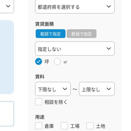
賃貸面積
範囲で指定
数値で指定
坪
㎡
賃料
～
相談を
除く
用途
倉庫
工場
土地