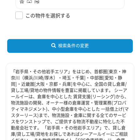
この物件を選択する
検索条件の変更
「岩手県・その他岩手エリア」をはじめ、首都圏[東京・神
奈川（横浜/川崎/厚木）・埼玉・千葉]・中部圏[愛知・静
岡]・近畿圏[大阪・京都・兵庫]を中心に、全国の貸し倉庫/
貸し工場/貸地の物件情報を豊富に掲載しています。 シーア
ールイーは、倉庫を中心とした 賃貸支援(リーシング)から、
物流施設の開発、オーナー様の倉庫運営・管理業務(プロパ
ティマネジメント)、中小型倉庫を中心とした 一括借上げ(マ
スターリース)まで、物流施設・倉庫に関する全てのサービ
スをワンストップで、ご提供する物流不動産に特化した不
動産会社です。 「岩手県・その他岩手エリア」で、貸し倉
庫/貸し工場/貸地をお探しであればシーアールイーにご相談