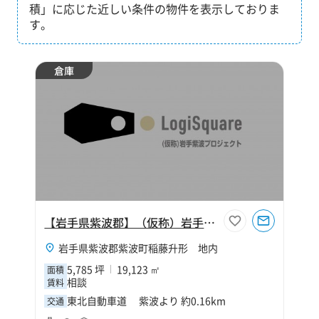
積」に応じた近しい条件の物件を表示しておりま
す。
倉庫
【岩手県紫波郡】（仮称）岩手紫波プロジェクト
岩手県紫波郡紫波町稲藤升形 地内
5,785 坪
19,123 ㎡
面積
相談
賃料
東北自動車道 紫波より 約0.16km
交通