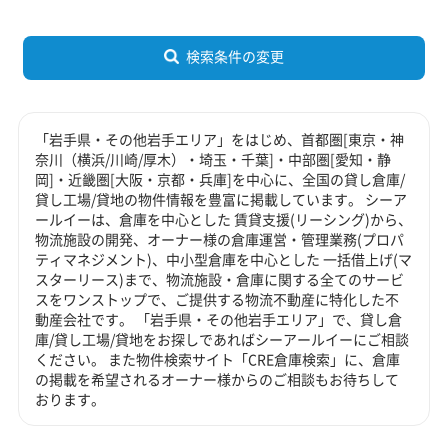
検索条件の変更
「岩手県・その他岩手エリア」をはじめ、首都圏[東京・神
奈川（横浜/川崎/厚木）・埼玉・千葉]・中部圏[愛知・静
岡]・近畿圏[大阪・京都・兵庫]を中心に、全国の貸し倉庫/
貸し工場/貸地の物件情報を豊富に掲載しています。 シーア
ールイーは、倉庫を中心とした 賃貸支援(リーシング)から、
物流施設の開発、オーナー様の倉庫運営・管理業務(プロパ
ティマネジメント)、中小型倉庫を中心とした 一括借上げ(マ
スターリース)まで、物流施設・倉庫に関する全てのサービ
スをワンストップで、ご提供する物流不動産に特化した不
動産会社です。 「岩手県・その他岩手エリア」で、貸し倉
庫/貸し工場/貸地をお探しであればシーアールイーにご相談
ください。 また物件検索サイト「CRE倉庫検索」に、倉庫
の掲載を希望されるオーナー様からのご相談もお待ちして
おります。