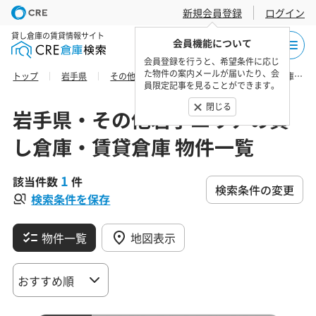
新規会員登録
ログイン
貸し倉庫の賃貸情報サイト
会員機能について
会員登録を行うと、希望条件に応じ
た物件の案内メールが届いたり、会
トップ
岩手県
その他岩手エリア
紫波郡紫波町の貸し倉庫・賃貸倉庫 物件一覧
員限定記事を見ることができます。
閉じる
岩手県・その他岩手エリアの貸
し倉庫・賃貸倉庫 物件一覧
1
該当件数
件
検索条件の変更
検索条件を保存
物件一覧
地図表示