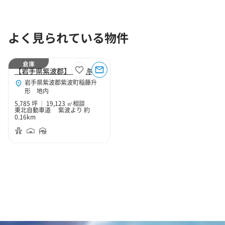
よく見られている物件
倉庫
【岩手県紫波郡】（仮称）岩手紫波プロジェクト
岩手県紫波郡紫波町稲藤升
形 地内
5,785 坪
19,123 ㎡
相談
東北自動車道 紫波より 約
0.16km