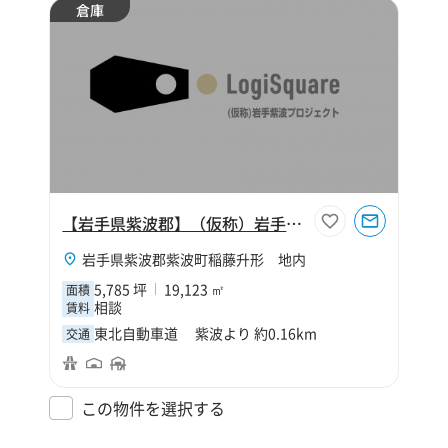
倉庫
【岩手県紫波郡】（仮称）岩手紫波プロジェクト
岩手県紫波郡紫波町稲藤升形 地内
5,785 坪
19,123 ㎡
面積
相談
賃料
東北自動車道 紫波より 約0.16km
交通
この物件を選択する