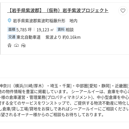
【岩手県紫波郡】（仮称）岩手紫波プロジェクト
岩手県紫波郡紫波町稲藤升形 地内
5,785 坪
19,123 ㎡
相談
面積
賃料
東北自動車道 紫波より 約0.16km
交通
奈川（横浜/川崎/厚木）・埼玉・千葉]・中部圏[愛知・静岡]・近畿圏[
貸地の物件情報を豊富に掲載しています。 シーアールイーは、倉庫を中心
ー様の倉庫運営・管理業務(プロパティマネジメント)、中小型倉庫を中
に関する全てのサービスをワンストップで、ご提供する物流不動産に特化
し倉庫/貸し工場/貸地をお探しであればシーアールイーにご相談くださ
希望されるオーナー様からのご相談もお待ちしております。