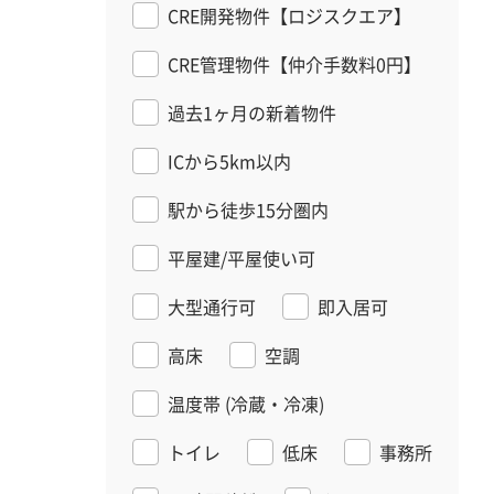
CRE開発物件【ロジスクエア】
CRE管理物件【仲介手数料0円】
過去1ヶ月の新着物件
ICから5km以内
駅から徒歩15分圏内
平屋建/平屋使い可
大型通行可
即入居可
高床
空調
温度帯
(冷蔵・冷凍)
トイレ
低床
事務所