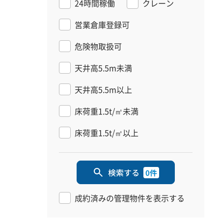
24時間稼働
クレーン
営業倉庫登録可
危険物取扱可
天井高5.5m未満
天井高5.5m以上
床荷重1.5t/㎡未満
床荷重1.5t/㎡以上
検索する
0件
成約済みの管理物件を表示する