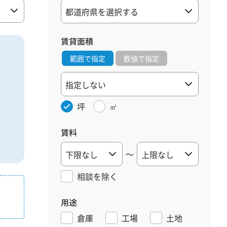
賃貸面積
範囲で指定
数値で指定
坪
㎡
賃料
～
相談を
除く
用途
倉庫
工場
土地