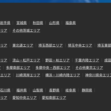
岩手県
宮城県
秋田県
山形県
福島県
エリア
その他茨城エリア
エリア
東北道エリア
埼玉西部エリア
埼玉中央エリア
埼玉東
エリア
流山・松戸エリア
野田・柏エリア
千葉内陸エリア
成
ア
多摩南部エリア
多摩中央・西部エリア
その他東京エリア
岸エリア
川崎湾岸エリア
横浜・川崎内陸エリア
神奈川県央エリ
石川県
福井県
山梨県
長野県
岐阜県
静岡県
エリア
愛知中央エリア
愛知南部エリア