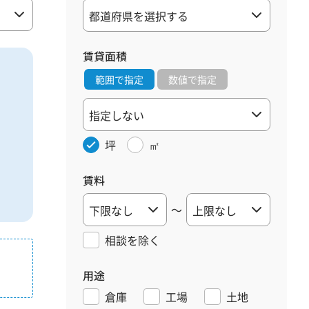
賃貸面積
範囲で指定
数値で指定
坪
㎡
賃料
～
相談を
除く
用途
倉庫
工場
土地