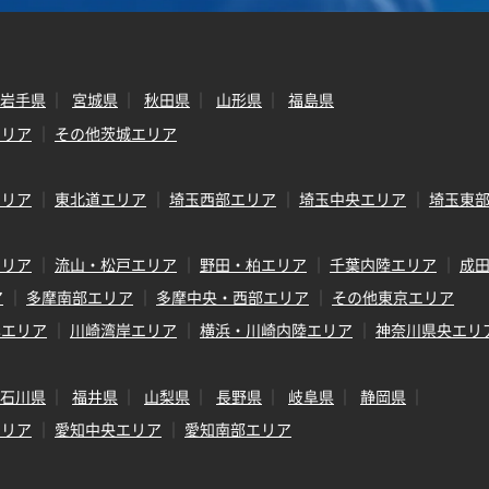
岩手県
宮城県
秋田県
山形県
福島県
エリア
その他茨城エリア
エリア
東北道エリア
埼玉西部エリア
埼玉中央エリア
埼玉東
エリア
流山・松戸エリア
野田・柏エリア
千葉内陸エリア
成
ア
多摩南部エリア
多摩中央・西部エリア
その他東京エリア
岸エリア
川崎湾岸エリア
横浜・川崎内陸エリア
神奈川県央エリ
石川県
福井県
山梨県
長野県
岐阜県
静岡県
エリア
愛知中央エリア
愛知南部エリア