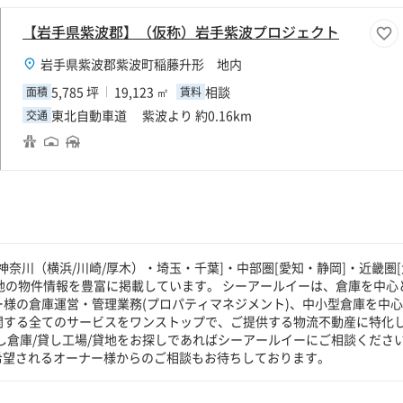
【岩手県紫波郡】（仮称）岩手紫波プロジェクト
岩手県紫波郡紫波町稲藤升形 地内
5,785 坪
19,123 ㎡
相談
面積
賃料
東北自動車道 紫波より 約0.16km
交通
奈川（横浜/川崎/厚木）・埼玉・千葉]・中部圏[愛知・静岡]・近畿圏[
貸地の物件情報を豊富に掲載しています。 シーアールイーは、倉庫を中心
ー様の倉庫運営・管理業務(プロパティマネジメント)、中小型倉庫を中
に関する全てのサービスをワンストップで、ご提供する物流不動産に特化
し倉庫/貸し工場/貸地をお探しであればシーアールイーにご相談くださ
希望されるオーナー様からのご相談もお待ちしております。