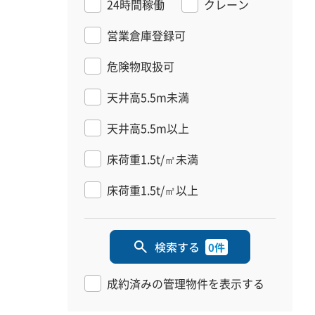
24時間稼働
クレーン
営業倉庫登録可
危険物取扱可
天井高5.5m未満
天井高5.5m以上
床荷重1.5t/㎡未満
床荷重1.5t/㎡以上
検索する
0件
成約済みの管理物件を表示する