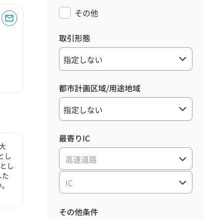
その他
取引形態
都市計画区域/用途地域
最寄りIC
大
とし
高速道路
心とし
した
IC
い。
その他条件