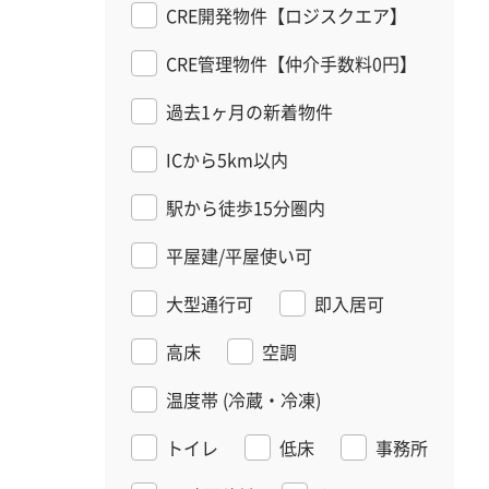
CRE開発物件【ロジスクエア】
CRE管理物件【仲介手数料0円】
過去1ヶ月の新着物件
ICから5km以内
駅から徒歩15分圏内
平屋建/平屋使い可
大型通行可
即入居可
高床
空調
温度帯
(冷蔵・冷凍)
トイレ
低床
事務所