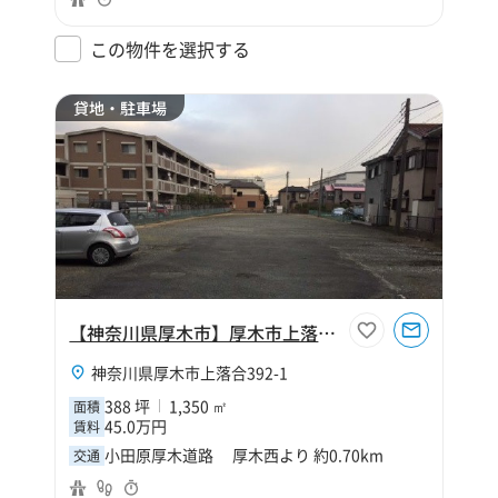
この物件を選択する
貸地・駐車場
【神奈川県厚木市】厚木市上落合駐車場
神奈川県厚木市上落合392-1
388 坪
1,350 ㎡
面積
45.0万円
賃料
小田原厚木道路 厚木西より 約0.70km
交通