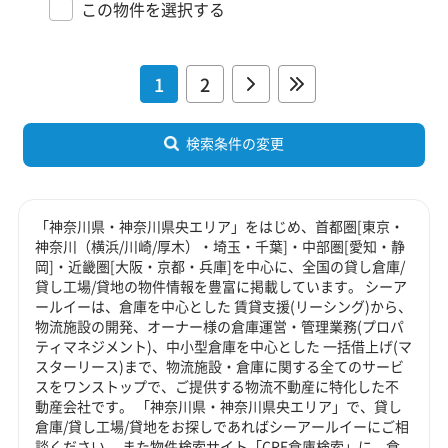
この物件を選択する
1
2
検索条件の変更
「神奈川県・神奈川県央エリア」をはじめ、首都圏[東京・
神奈川（横浜/川崎/厚木）・埼玉・千葉]・中部圏[愛知・静
岡]・近畿圏[大阪・京都・兵庫]を中心に、全国の貸し倉庫/
貸し工場/貸地の物件情報を豊富に掲載しています。 シーア
ールイーは、倉庫を中心とした 賃貸支援(リーシング)から、
物流施設の開発、オーナー様の倉庫運営・管理業務(プロパ
ティマネジメント)、中小型倉庫を中心とした 一括借上げ(マ
スターリース)まで、物流施設・倉庫に関する全てのサービ
スをワンストップで、ご提供する物流不動産に特化した不
動産会社です。 「神奈川県・神奈川県央エリア」で、貸し
倉庫/貸し工場/貸地をお探しであればシーアールイーにご相
談ください。 また物件検索サイト「CRE倉庫検索」に、倉