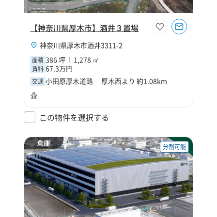
【神奈川県厚木市】酒井３置場
神奈川県厚木市酒井3311-2
386 坪
1,278 ㎡
面積
67.3万円
賃料
小田原厚木道路 厚木西より 約1.08km
交通
この物件を選択する
倉庫
分割可能