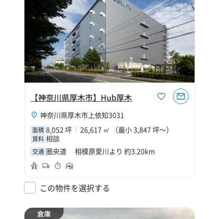
【神奈川県厚木市】Hub厚木
神奈川県厚木市上依知3031
8,052 坪
26,617 ㎡ （最小 3,847 坪～）
面積
相談
賃料
圏央道 相模原愛川より 約3.20km
交通
この物件を選択する
倉庫