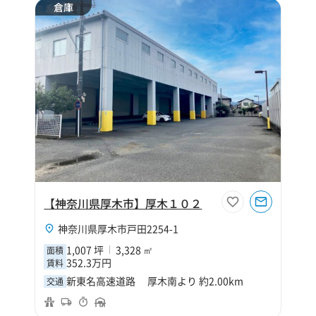
倉庫
【神奈川県厚木市】厚木１０２
神奈川県厚木市戸田2254-1
1,007 坪
3,328 ㎡
面積
352.3万円
賃料
新東名高速道路 厚木南より 約2.00km
交通