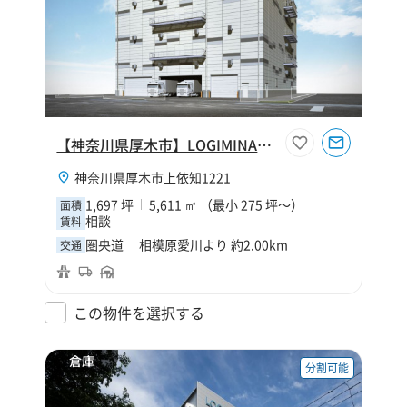
【神奈川県厚木市】LOGIMINAL厚木
神奈川県厚木市上依知1221
1,697 坪
5,611 ㎡ （最小 275 坪～）
面積
相談
賃料
圏央道 相模原愛川より 約2.00km
交通
この物件を選択する
倉庫
分割可能