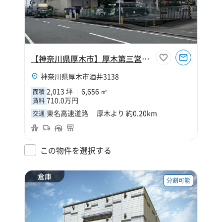
【神奈川県厚木市】厚木第三営業所倉庫
神奈川県厚木市酒井3138
2,013 坪
6,656 ㎡
面積
710.0万円
賃料
東名高速道路 厚木より 約0.20km
交通
この物件を選択する
倉庫
分割可能