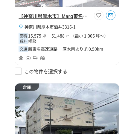
【神奈川県厚木市】Marq東名厚木
神奈川県厚木市酒井3316-1
15,575 坪
51,488 ㎡ （最小 1,006 坪～）
面積
相談
賃料
新東名高速道路 厚木南より 約0.50km
交通
この物件を選択する
倉庫