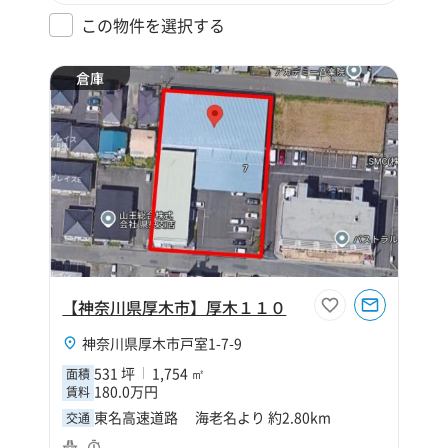
この物件を選択する
倉庫
【神奈川県厚木市】厚木１１０
神奈川県厚木市戸室1-7-9
531 坪
1,754 ㎡
面積
180.0万円
賃料
東名高速道路 海老名より 約2.80km
交通