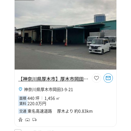
【神奈川県厚木市】厚木市岡田3丁目440坪倉庫
神奈川県厚木市岡田3-9-21
440 坪
1,456 ㎡
面積
220.0万円
賃料
東名高速道路 厚木より 約0.83km
交通