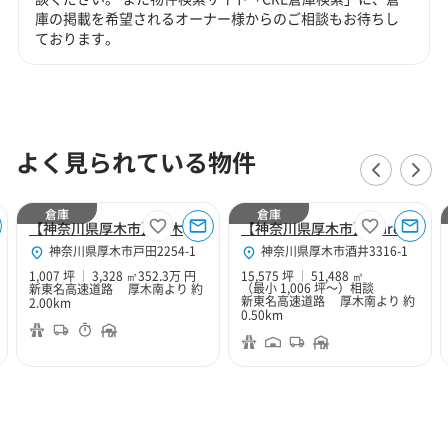
庫の掲載を希望されるオーナー様からのご相談もお待ちし
ております。
よく見られている物件
倉庫
倉庫
【神奈川県厚木市】厚木１０２
【神奈川県厚木市】Marq東名厚木
神奈川県厚木市戸田2254-1
神奈川県厚木市酒井3316-1
1,007 坪
3,328 ㎡
352.3万 円
15,575 坪
51,488 ㎡
（最小 1,006 坪～）
相談
新東名高速道路 厚木南より 約
新東名高速道路 厚木南より 約
2.00km
0.50km