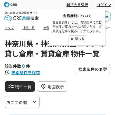
新規会員登録
ログイン
貸し倉庫の賃貸情報サイト
会員機能について
会員登録を行うと、希望条件に応じ
た物件の案内メールが届いたり、会
トップ
神奈川県
神奈川県西エリア
足柄上郡大井町の貸し倉庫・賃貸倉庫 物件一覧
員限定記事を見ることができます。
閉じる
神奈川県・神奈川県西エリアの
貸し倉庫・賃貸倉庫 物件一覧
0
該当件数
件
検索条件の変更
検索条件を保存
物件一覧
地図表示