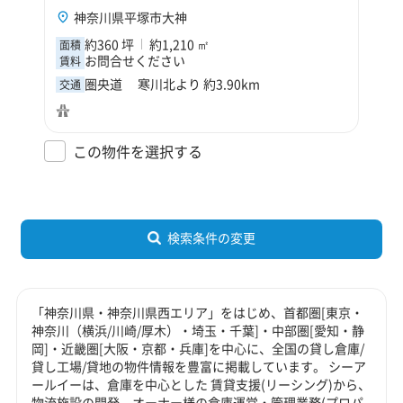
神奈川県平塚市大神
約360 坪
約1,210 ㎡
面積
お問合せください
賃料
圏央道 寒川北より 約3.90km
交通
この物件を選択する
検索条件の変更
「神奈川県・神奈川県西エリア」をはじめ、首都圏[東京・
神奈川（横浜/川崎/厚木）・埼玉・千葉]・中部圏[愛知・静
岡]・近畿圏[大阪・京都・兵庫]を中心に、全国の貸し倉庫/
貸し工場/貸地の物件情報を豊富に掲載しています。 シーア
ールイーは、倉庫を中心とした 賃貸支援(リーシング)から、
物流施設の開発、オーナー様の倉庫運営・管理業務(プロパ