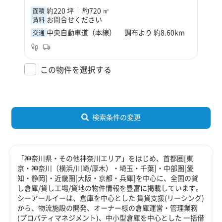
約220 坪
約720 ㎡
面積
お問合せください
賃料
中央自動車道（本線） 調布より 約8.60km
交通
この物件を選択する
検索条件の変更
「神奈川県・その他神奈川エリア」をはじめ、首都圏[東
京・神奈川（横浜/川崎/厚木）・埼玉・千葉]・中部圏[愛
知・静岡]・近畿圏[大阪・京都・兵庫]を中心に、全国の貸
し倉庫/貸し工場/貸地の物件情報を豊富に掲載しています。
シーアールイーは、倉庫を中心とした 賃貸支援(リーシング)
から、物流施設の開発、オーナー様の倉庫運営・管理業務
(プロパティマネジメント)、中小型倉庫を中心とした 一括借