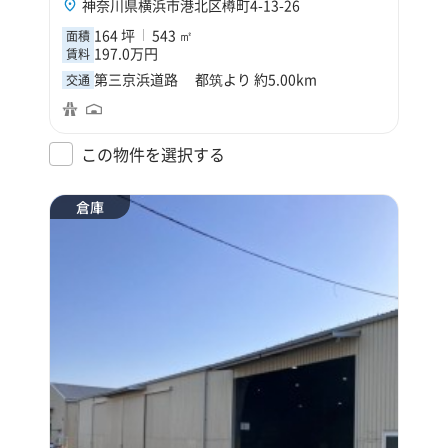
神奈川県横浜市港北区樽町4-13-26
164 坪
543 ㎡
面積
197.0万円
賃料
第三京浜道路 都筑より 約5.00km
交通
この物件を選択する
倉庫