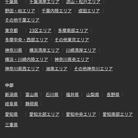
千葉県
千葉湾岸エリア
流山・松戸エリア
野田・柏エリア
千葉内陸エリア
成田エリア
その他千葉エリア
東京都
23区エリア
多摩南部エリア
多摩中央・西部エリア
その他東京エリア
神奈川県
横浜湾岸エリア
川崎湾岸エリア
横浜・川崎内陸エリア
神奈川県央エリア
神奈川県西エリア
湘南エリア
その他神奈川エリア
中部
新潟県
富山県
石川県
福井県
山梨県
長野県
岐阜県
静岡県
愛知県
愛知北部エリア
愛知中央エリア
愛知南部エリア
三重県