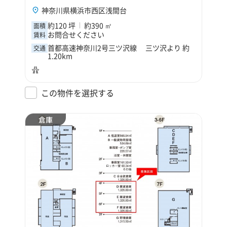
神奈川県横浜市西区浅間台
約120 坪
約390 ㎡
面積
お問合せください
賃料
首都高速神奈川2号三ツ沢線 三ツ沢より 約
交通
1.20km
この物件を選択する
倉庫