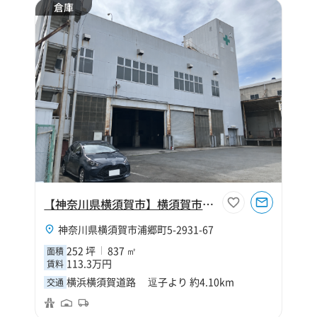
倉庫
【神奈川県横須賀市】横須賀市浦郷町252坪倉庫
神奈川県横須賀市浦郷町5-2931-67
252 坪
837 ㎡
面積
113.3万円
賃料
横浜横須賀道路 逗子より 約4.10km
交通