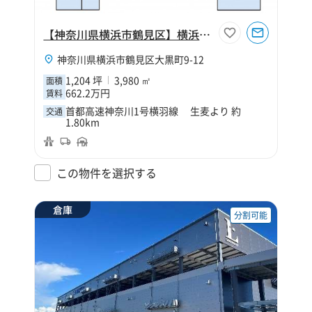
【神奈川県横浜市鶴見区】横浜市鶴見区大黒町9丁目1204坪倉庫
神奈川県横浜市鶴見区大黒町9-12
1,204 坪
3,980 ㎡
面積
662.2万円
賃料
首都高速神奈川1号横羽線 生麦より 約
交通
1.80km
この物件を選択する
倉庫
分割可能