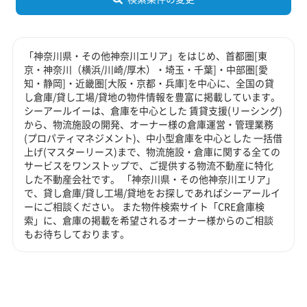
「神奈川県・その他神奈川エリア」をはじめ、首都圏[東
京・神奈川（横浜/川崎/厚木）・埼玉・千葉]・中部圏[愛
知・静岡]・近畿圏[大阪・京都・兵庫]を中心に、全国の貸
し倉庫/貸し工場/貸地の物件情報を豊富に掲載しています。
シーアールイーは、倉庫を中心とした 賃貸支援(リーシング)
から、物流施設の開発、オーナー様の倉庫運営・管理業務
(プロパティマネジメント)、中小型倉庫を中心とした 一括借
上げ(マスターリース)まで、物流施設・倉庫に関する全ての
サービスをワンストップで、ご提供する物流不動産に特化
した不動産会社です。 「神奈川県・その他神奈川エリア」
で、貸し倉庫/貸し工場/貸地をお探しであればシーアールイ
ーにご相談ください。 また物件検索サイト「CRE倉庫検
索」に、倉庫の掲載を希望されるオーナー様からのご相談
もお待ちしております。