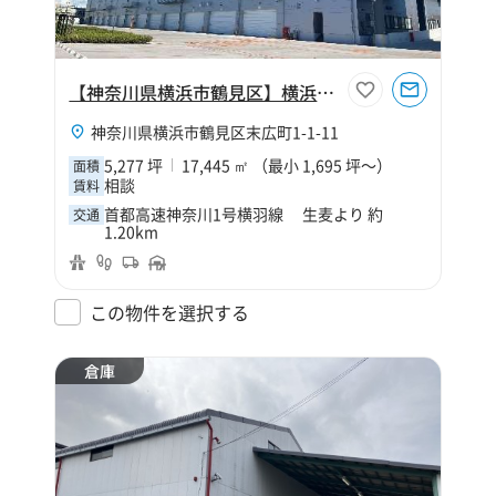
【神奈川県横浜市鶴見区】横浜鶴見営業所
神奈川県横浜市鶴見区末広町1-1-11
5,277 坪
17,445 ㎡ （最小 1,695 坪～）
面積
相談
賃料
首都高速神奈川1号横羽線 生麦より 約
交通
1.20km
この物件を選択する
倉庫