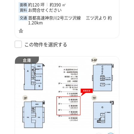
約120 坪
約390 ㎡
面積
お問合せください
賃料
首都高速神奈川2号三ツ沢線 三ツ沢より 約
交通
1.20km
この物件を選択する
倉庫