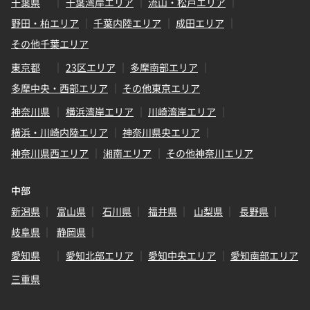
千葉県
千葉湾岸エリア
流山・松戸エリア
野田・柏エリア
千葉内陸エリア
成田エリア
その他千葉エリア
東京都
23区エリア
多摩南部エリア
多摩中央・西部エリア
その他東京エリア
神奈川県
横浜湾岸エリア
川崎湾岸エリア
横浜・川崎内陸エリア
神奈川県央エリア
神奈川県西エリア
湘南エリア
その他神奈川エリア
中部
新潟県
富山県
石川県
福井県
山梨県
長野県
岐阜県
静岡県
愛知県
愛知北部エリア
愛知中央エリア
愛知南部エリア
三重県