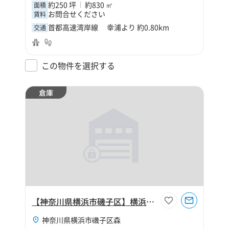
約250 坪
約830 ㎡
面積
お問合せください
賃料
首都高速湾岸線 幸浦より 約0.80km
交通
この物件を選択する
倉庫
【神奈川県横浜市磯子区】横浜市磯子区森2丁目150坪倉庫
神奈川県横浜市磯子区森