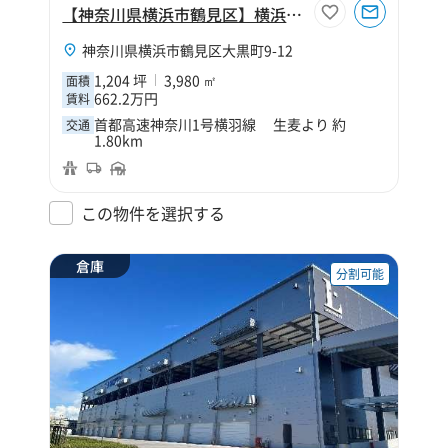
【神奈川県横浜市鶴見区】横浜市鶴見区大黒町9丁目1204坪倉庫
神奈川県横浜市鶴見区大黒町9-12
1,204 坪
3,980 ㎡
面積
662.2万円
賃料
首都高速神奈川1号横羽線 生麦より 約
交通
1.80km
この物件を選択する
倉庫
分割可能