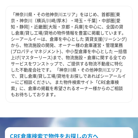
「神奈川県・その他神奈川エリア」をはじめ、首都圏[東
京・神奈川（横浜/川崎/厚木）・埼玉・千葉]・中部圏[愛
知・静岡]・近畿圏[大阪・京都・兵庫]を中心に、全国の貸
し倉庫/貸し工場/貸地の物件情報を豊富に掲載しています。
シーアールイーは、倉庫を中心とした 賃貸支援(リーシング)
から、物流施設の開発、オーナー様の倉庫運営・管理業務
(プロパティマネジメント)、中小型倉庫を中心とした 一括借
上げ(マスターリース)まで、物流施設・倉庫に関する全ての
サービスをワンストップで、ご提供する物流不動産に特化
した不動産会社です。 「神奈川県・その他神奈川エリア」
で、貸し倉庫/貸し工場/貸地をお探しであればシーアールイ
ーにご相談ください。 また物件検索サイト「CRE倉庫検
索」に、倉庫の掲載を希望されるオーナー様からのご相談
もお待ちしております。
CRE倉庫検索で物件をお探しの方へ