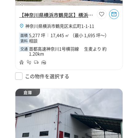
【神奈川県横浜市鶴見区】横浜鶴見営業所
神奈川県横浜市鶴見区末広町1-1-11
5,277 坪
17,445 ㎡ （最小 1,695 坪～）
面積
相談
賃料
首都高速神奈川1号横羽線 生麦より 約
交通
1.20km
この物件を選択する
倉庫