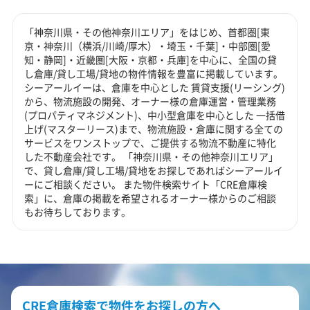
「神奈川県・その他神奈川エリア」をはじめ、首都圏[東
京・神奈川（横浜/川崎/厚木）・埼玉・千葉]・中部圏[愛
知・静岡]・近畿圏[大阪・京都・兵庫]を中心に、全国の貸
し倉庫/貸し工場/貸地の物件情報を豊富に掲載しています。
シーアールイーは、倉庫を中心とした 賃貸支援(リーシング)
から、物流施設の開発、オーナー様の倉庫運営・管理業務
(プロパティマネジメント)、中小型倉庫を中心とした 一括借
上げ(マスターリース)まで、物流施設・倉庫に関する全ての
サービスをワンストップで、ご提供する物流不動産に特化
した不動産会社です。 「神奈川県・その他神奈川エリア」
で、貸し倉庫/貸し工場/貸地をお探しであればシーアールイ
ーにご相談ください。 また物件検索サイト「CRE倉庫検
索」に、倉庫の掲載を希望されるオーナー様からのご相談
もお待ちしております。
CRE倉庫検索で物件をお探しの方へ