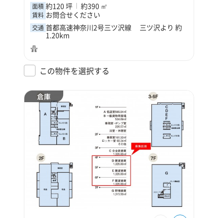
約120 坪
約390 ㎡
面積
お問合せください
賃料
首都高速神奈川2号三ツ沢線 三ツ沢より 約
交通
1.20km
この物件を選択する
倉庫