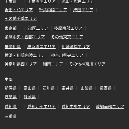
千葉県
千葉湾岸エリア
流山・松戸エリア
野田・柏エリア
千葉内陸エリア
成田エリア
その他千葉エリア
東京都
23区エリア
多摩南部エリア
多摩中央・西部エリア
その他東京エリア
神奈川県
横浜湾岸エリア
川崎湾岸エリア
横浜・川崎内陸エリア
神奈川県央エリア
神奈川県西エリア
湘南エリア
その他神奈川エリア
中部
新潟県
富山県
石川県
福井県
山梨県
長野県
岐阜県
静岡県
愛知県
愛知北部エリア
愛知中央エリア
愛知南部エリア
三重県