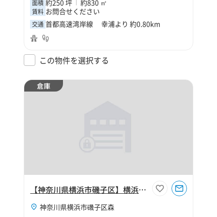
約250 坪
約830 ㎡
面積
お問合せください
賃料
首都高速湾岸線 幸浦より 約0.80km
交通
この物件を選択する
倉庫
【神奈川県横浜市磯子区】横浜市磯子区森2丁目150坪倉庫
神奈川県横浜市磯子区森