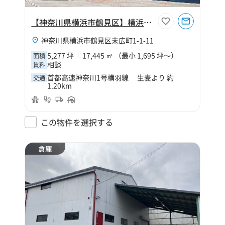
【神奈川県横浜市鶴見区】横浜鶴見営業所
神奈川県横浜市鶴見区末広町1-1-11
5,277 坪
17,445 ㎡ （最小 1,695 坪～）
面積
相談
賃料
首都高速神奈川1号横羽線 生麦より 約
交通
1.20km
この物件を選択する
倉庫