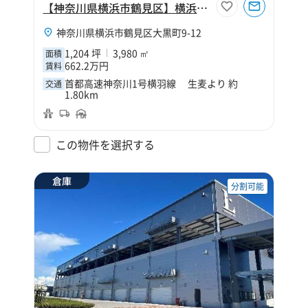
【神奈川県横浜市鶴見区】横浜市鶴見区大黒町9丁目1204坪倉庫
神奈川県横浜市鶴見区大黒町9-12
1,204 坪
3,980 ㎡
面積
662.2万円
賃料
首都高速神奈川1号横羽線 生麦より 約
交通
1.80km
この物件を選択する
倉庫
分割可能