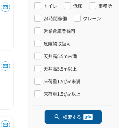
トイレ
低床
事務所
24時間稼働
クレーン
営業倉庫登録可
危険物取扱可
天井高5.5m未満
天井高5.5m以上
床荷重1.5t/㎡未満
床荷重1.5t/㎡以上
検索する
0件