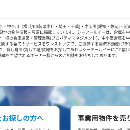
・神奈川（横浜/川崎/厚木）・埼玉・千葉]・中部圏[愛知・静岡]・近
/貸地の物件情報を豊富に掲載しています。 シーアールイーは、倉庫を
ナー様の倉庫運営・管理業務(プロパティマネジメント)、中小型倉庫を
庫に関する全てのサービスをワンストップで、ご提供する物流不動産に特
で、貸し倉庫/貸し工場/貸地をお探しであればシーアールイーにご相談
の掲載を希望されるオーナー様からのご相談もお待ちしております。
をお探しの方へ
事業用物件を売
イーでは、業界トップクラス
事業用物件、倉庫や工場、