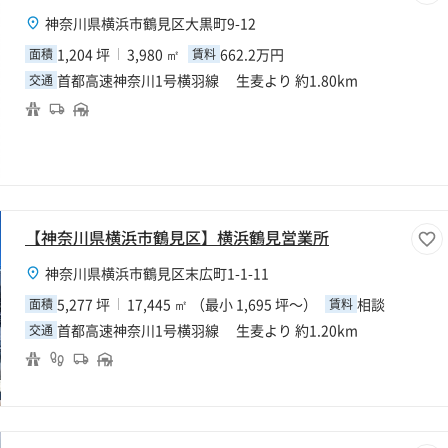
神奈川県横浜市鶴見区大黒町9-12
1,204 坪
3,980 ㎡
662.2万円
面積
賃料
首都高速神奈川1号横羽線 生麦より 約1.80km
交通
【神奈川県横浜市鶴見区】横浜鶴見営業所
神奈川県横浜市鶴見区末広町1-1-11
5,277 坪
17,445 ㎡ （最小 1,695 坪～）
相談
面積
賃料
首都高速神奈川1号横羽線 生麦より 約1.20km
交通