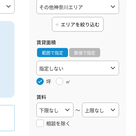
エリアを絞り込む
賃貸面積
範囲で指定
数値で指定
坪
㎡
賃料
～
相談を
除く