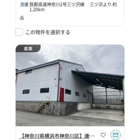
首都高速神奈川2号三ツ沢線 三ツ沢より 約
交通
1.20km
この物件を選択する
倉庫
【神奈川県横浜市神奈川区】康平運送倉庫