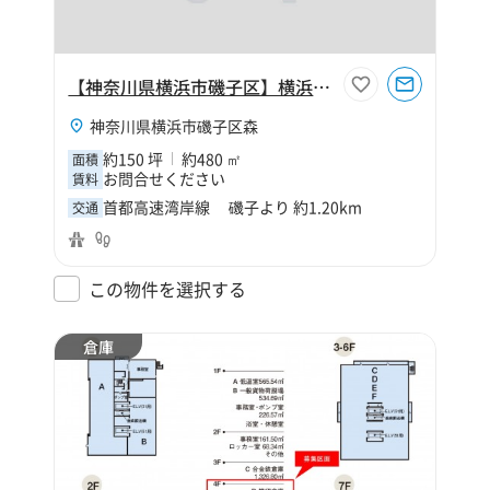
【神奈川県横浜市磯子区】横浜市磯子区森2丁目150坪倉庫
神奈川県横浜市磯子区森
約150 坪
約480 ㎡
面積
お問合せください
賃料
首都高速湾岸線 磯子より 約1.20km
交通
この物件を選択する
倉庫