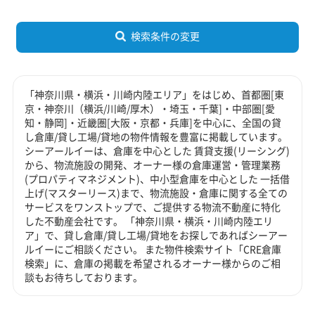
検索条件の変更
「神奈川県・横浜・川崎内陸エリア」をはじめ、首都圏[東
京・神奈川（横浜/川崎/厚木）・埼玉・千葉]・中部圏[愛
知・静岡]・近畿圏[大阪・京都・兵庫]を中心に、全国の貸
し倉庫/貸し工場/貸地の物件情報を豊富に掲載しています。
シーアールイーは、倉庫を中心とした 賃貸支援(リーシング)
から、物流施設の開発、オーナー様の倉庫運営・管理業務
(プロパティマネジメント)、中小型倉庫を中心とした 一括借
上げ(マスターリース)まで、物流施設・倉庫に関する全ての
サービスをワンストップで、ご提供する物流不動産に特化
した不動産会社です。 「神奈川県・横浜・川崎内陸エリ
ア」で、貸し倉庫/貸し工場/貸地をお探しであればシーアー
ルイーにご相談ください。 また物件検索サイト「CRE倉庫
検索」に、倉庫の掲載を希望されるオーナー様からのご相
談もお待ちしております。