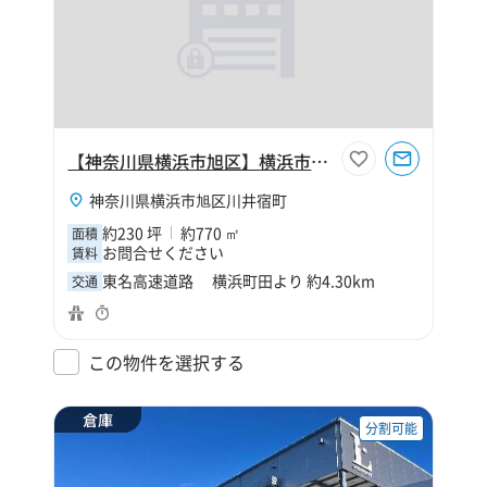
【神奈川県横浜市旭区】横浜市旭区川井宿町230坪倉庫
神奈川県横浜市旭区川井宿町
約230 坪
約770 ㎡
面積
お問合せください
賃料
東名高速道路 横浜町田より 約4.30km
交通
この物件を選択する
倉庫
分割可能