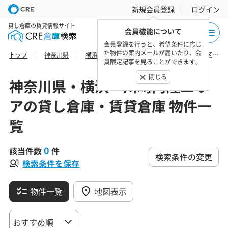
新規会員登録
ログイン
貸し倉庫の賃貸情報サイト
会員機能について
会員登録を行うと、希望条件に応じ
た物件の案内メールが届いたり、会
トップ
神奈川県
横浜・川崎内陸エリア
横浜市保土ケ谷区の貸し倉庫・賃貸倉庫 物件一覧
員限定記事を見ることができます。
閉じる
神奈川県・横浜・川崎内陸エリ
アの貸し倉庫・賃貸倉庫 物件一
覧
0
該当件数
件
検索条件の変更
検索条件を保存
物件一覧
地図表示