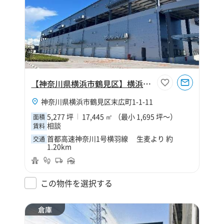
【神奈川県横浜市鶴見区】横浜鶴見営業所
神奈川県横浜市鶴見区末広町1-1-11
5,277 坪
17,445 ㎡ （最小 1,695 坪～）
面積
相談
賃料
首都高速神奈川1号横羽線 生麦より 約
交通
1.20km
この物件を選択する
倉庫