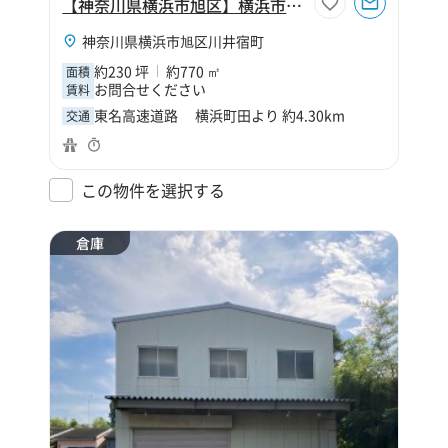
【神奈川県横浜市旭区】横浜市旭区川井宿町230坪倉庫
神奈川県横浜市旭区川井宿町
約230 坪
約770 ㎡
面積
お問合せください
賃料
東名高速道路 横浜町田より 約4.30km
交通
この物件を選択する
倉庫