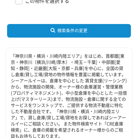
この物件を選択する
検索条件の変更
「神奈川県・横浜・川崎内陸エリア」をはじめ、首都圏[東
京・神奈川（横浜/川崎/厚木）・埼玉・千葉]・中部圏[愛
知・静岡]・近畿圏[大阪・京都・兵庫]を中心に、全国の貸
し倉庫/貸し工場/貸地の物件情報を豊富に掲載しています。
シーアールイーは、倉庫を中心とした 賃貸支援(リーシング)
から、物流施設の開発、オーナー様の倉庫運営・管理業務
(プロパティマネジメント)、中小型倉庫を中心とした 一括借
上げ(マスターリース)まで、物流施設・倉庫に関する全ての
サービスをワンストップで、ご提供する物流不動産に特化
した不動産会社です。 「神奈川県・横浜・川崎内陸エリ
ア」で、貸し倉庫/貸し工場/貸地をお探しであればシーアー
ルイーにご相談ください。 また物件検索サイト「CRE倉庫
検索」に、倉庫の掲載を希望されるオーナー様からのご相
談もお待ちしております。