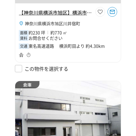
【神奈川県横浜市旭区】横浜市旭区川井宿町230坪倉庫
神奈川県横浜市旭区川井宿町
約230 坪
約770 ㎡
面積
お問合せください
賃料
東名高速道路 横浜町田より 約4.30km
交通
この物件を選択する
倉庫