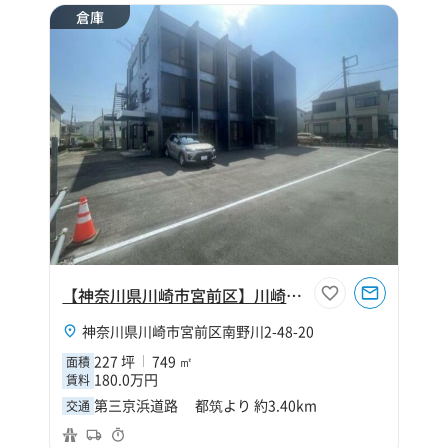
倉庫
【神奈川県川崎市宮前区】川崎市宮前区南野川227坪倉庫
神奈川県川崎市宮前区南野川2-48-20
227 坪
749 ㎡
面積
180.0万円
賃料
第三京浜道路 都筑より 約3.40km
交通