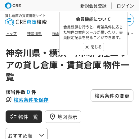
新規会員登録
ログイン
貸し倉庫の賃貸情報サイト
会員機能について
会員登録を行うと、希望条件に応じ
た物件の案内メールが届いたり、会
トップ
神奈川県
横浜・川崎内陸エリア
横浜市青葉区の貸し倉庫・賃貸倉庫 物件一覧
員限定記事を見ることができます。
閉じる
神奈川県・横浜・川崎内陸エリ
アの貸し倉庫・賃貸倉庫 物件一
覧
0
該当件数
件
検索条件の変更
検索条件を保存
物件一覧
地図表示