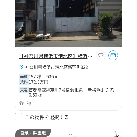
【神奈川県横浜市港北区】横浜市港北区新羽町192坪工場
神奈川県横浜市港北区新羽町333
192 坪
636 ㎡
面積
172.8万円
賃料
首都高速神奈川7号横浜北線 新横浜より 約
交通
0.50km
この物件を選択する
貸地・駐車場