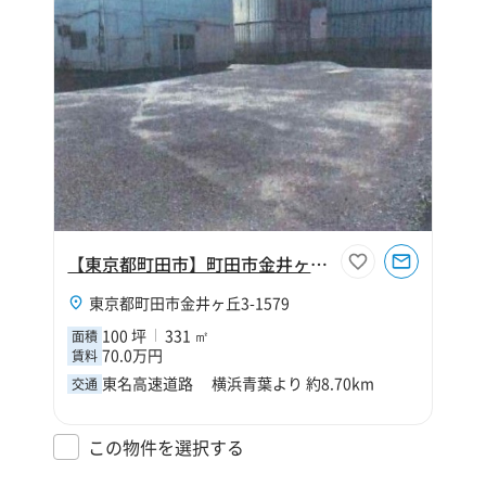
【東京都町田市】町田市金井ヶ丘3丁目100坪事務所
東京都町田市金井ヶ丘3-1579
100 坪
331 ㎡
面積
70.0万円
賃料
東名高速道路 横浜青葉より 約8.70km
交通
この物件を選択する