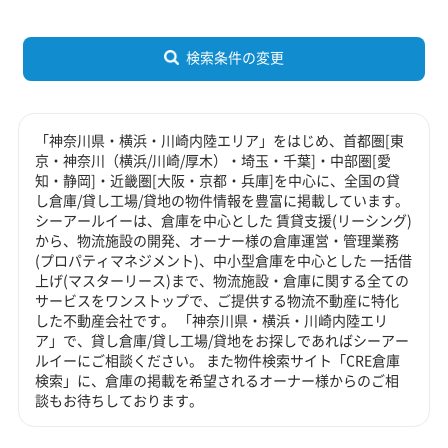
検索条件の変更
「神奈川県・横浜・川崎内陸エリア」をはじめ、首都圏[東
京・神奈川（横浜/川崎/厚木）・埼玉・千葉]・中部圏[愛
知・静岡]・近畿圏[大阪・京都・兵庫]を中心に、全国の貸
し倉庫/貸し工場/貸地の物件情報を豊富に掲載しています。
シーアールイーは、倉庫を中心とした 賃貸支援(リーシング)
から、物流施設の開発、オーナー様の倉庫運営・管理業務
(プロパティマネジメント)、中小型倉庫を中心とした 一括借
上げ(マスターリース)まで、物流施設・倉庫に関する全ての
サービスをワンストップで、ご提供する物流不動産に特化
した不動産会社です。 「神奈川県・横浜・川崎内陸エリ
ア」で、貸し倉庫/貸し工場/貸地をお探しであればシーアー
ルイーにご相談ください。 また物件検索サイト「CRE倉庫
検索」に、倉庫の掲載を希望されるオーナー様からのご相
談もお待ちしております。