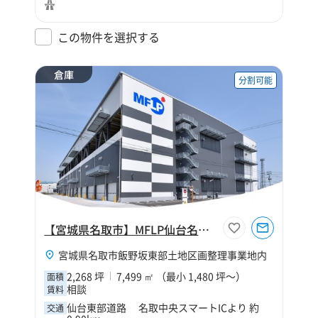
この物件を選択する
倉庫
分割可能
【宮城県名取市】MFLP仙台名取Ⅰ
宮城県名取市飯野坂東部土地区画整理事業地内
2,268 坪
7,499 ㎡ （最小 1,480 坪～）
面積
相談
賃料
仙台東部道路 名取中央スマートICより 約
交通