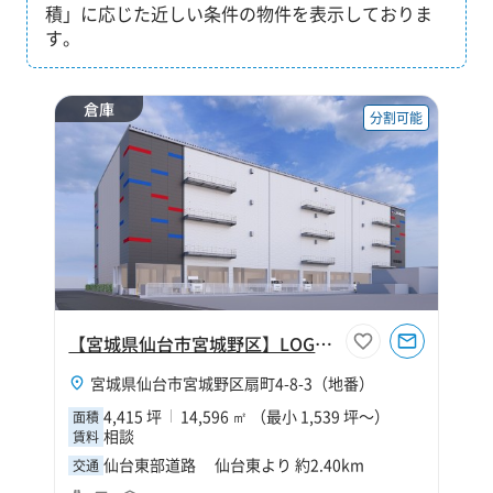
積」に応じた近しい条件の物件を表示しておりま
す。
倉庫
分割可能
【宮城県仙台市宮城野区】LOGIBASE仙台Ⅱ
宮城県仙台市宮城野区扇町4-8-3（地番）
4,415 坪
14,596 ㎡ （最小 1,539 坪～）
面積
相談
賃料
仙台東部道路 仙台東より 約2.40km
交通