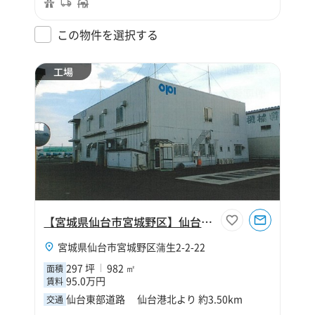
この物件を選択する
工場
【宮城県仙台市宮城野区】仙台市宮城野区蒲生2丁目297坪工場
宮城県仙台市宮城野区蒲生2-2-22
297 坪
982 ㎡
面積
95.0万円
賃料
仙台東部道路 仙台港北より 約3.50km
交通