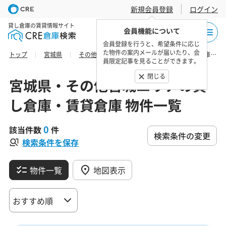
新規会員登録
ログイン
貸し倉庫の賃貸情報サイト
会員機能について
会員登録を行うと、希望条件に応じ
た物件の案内メールが届いたり、会
トップ
宮城県
その他宮城エリア
仙台市青葉区の貸し倉庫・賃貸倉庫 物件一覧
員限定記事を見ることができます。
閉じる
宮城県・その他宮城エリアの貸
し倉庫・賃貸倉庫 物件一覧
0
該当件数
件
検索条件の変更
検索条件を保存
物件一覧
地図表示