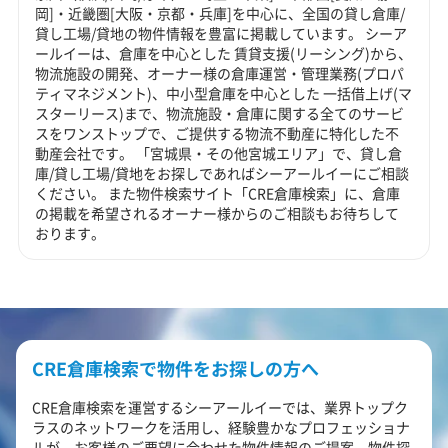
岡]・近畿圏[大阪・京都・兵庫]を中心に、全国の貸し倉庫/
貸し工場/貸地の物件情報を豊富に掲載しています。 シーア
ールイーは、倉庫を中心とした 賃貸支援(リーシング)から、
物流施設の開発、オーナー様の倉庫運営・管理業務(プロパ
ティマネジメント)、中小型倉庫を中心とした 一括借上げ(マ
スターリース)まで、物流施設・倉庫に関する全てのサービ
スをワンストップで、ご提供する物流不動産に特化した不
動産会社です。 「宮城県・その他宮城エリア」で、貸し倉
庫/貸し工場/貸地をお探しであればシーアールイーにご相談
ください。 また物件検索サイト「CRE倉庫検索」に、倉庫
の掲載を希望されるオーナー様からのご相談もお待ちして
おります。
CRE倉庫検索で物件をお探しの方へ
CRE倉庫検索を運営するシーアールイーでは、業界トップク
ラスのネットワークを活用し、経験豊かなプロフェッショナ
ルが、お客様のご要望に合わせた物件情報のご提案、物件探