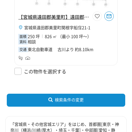
【宮城県遠田郡美里町】遠田郡美里町関根字船窪倉庫【寄託】
宮城県遠田郡美里町関根字船窪21-1
250 坪
826 ㎡ （最小 100 坪～）
面積
相談
賃料
東北自動車道 古川より 約8.10km
交通
この物件を選択する
検索条件の変更
「宮城県・その他宮城エリア」をはじめ、首都圏[東京・神
奈川（横浜/川崎/厚木）・埼玉・千葉]・中部圏[愛知・静