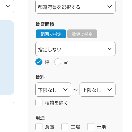
賃貸面積
範囲で指定
数値で指定
坪
㎡
賃料
～
相談を
除く
用途
倉庫
工場
土地