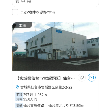
この物件を選択する
工場
【宮城県仙台市宮城野区】仙台市宮城野区蒲生2丁目297坪工場
宮城県仙台市宮城野区蒲生2-2-22
297 坪
982 ㎡
面積
95.0万円
賃料
仙台東部道路 仙台港北より 約3.50km
交通