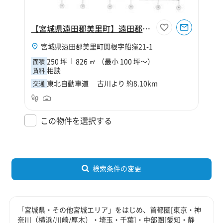
【宮城県遠田郡美里町】遠田郡美里町関根字船窪倉庫【寄託】
宮城県遠田郡美里町関根字船窪21-1
250 坪
826 ㎡ （最小 100 坪～）
面積
相談
賃料
東北自動車道 古川より 約8.10km
交通
この物件を選択する
検索条件の変更
「宮城県・その他宮城エリア」をはじめ、首都圏[東京・神
奈川（横浜/川崎/厚木）・埼玉・千葉]・中部圏[愛知・静