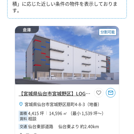
積」に応じた近しい条件の物件を表示しておりま
す。
倉庫
分割可能
【宮城県仙台市宮城野区】LOGIBASE仙台Ⅱ
宮城県仙台市宮城野区扇町4-8-3（地番）
4,415 坪
14,596 ㎡ （最小 1,539 坪～）
面積
相談
賃料
仙台東部道路 仙台東より 約2.40km
交通