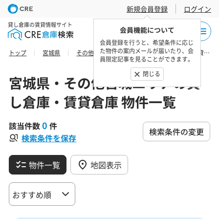
新規会員登録
ログイン
貸し倉庫の賃貸情報サイト
会員機能について
会員登録を行うと、希望条件に応じ
た物件の案内メールが届いたり、会
トップ
宮城県
その他宮城エリア
石巻市の貸し倉庫・賃貸倉庫 物件一覧
員限定記事を見ることができます。
閉じる
宮城県・その他宮城エリアの貸
し倉庫・賃貸倉庫 物件一覧
0
該当件数
件
検索条件の変更
検索条件を保存
物件一覧
地図表示