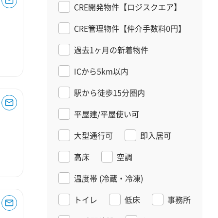
CRE開発物件【ロジスクエア】
CRE管理物件【仲介手数料0円】
過去1ヶ月の新着物件
ICから5km以内
駅から徒歩15分圏内
平屋建/平屋使い可
大型通行可
即入居可
高床
空調
温度帯
(冷蔵・冷凍)
トイレ
低床
事務所