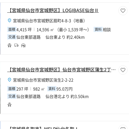
【宮城県仙台市宮城野区】LOGIBASE仙台Ⅱ
宮城県仙台市宮城野区扇町4-8-3（地番）
4,415 坪
14,596 ㎡ （最小 1,539 坪～）
相談
面積
賃料
仙台東部道路 仙台東より 約2.40km
交通
【宮城県仙台市宮城野区】仙台市宮城野区蒲生2丁目297坪工場
宮城県仙台市宮城野区蒲生2-2-22
297 坪
982 ㎡
95.0万円
面積
賃料
仙台東部道路 仙台港北より 約3.50km
交通
【宮城県名取市】MFLP仙台名取Ⅰ