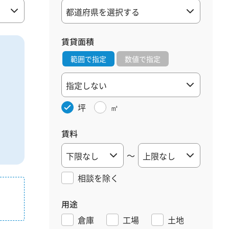
賃貸面積
範囲で指定
数値で指定
坪
㎡
賃料
～
相談を
除く
用途
倉庫
工場
土地