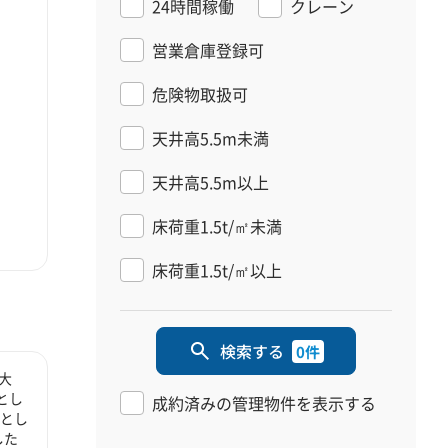
24時間稼働
クレーン
営業倉庫登録可
危険物取扱可
天井高5.5m未満
天井高5.5m以上
床荷重1.5t/㎡未満
床荷重1.5t/㎡以上
検索する
0件
大
とし
成約済みの管理物件を表示する
心とし
した