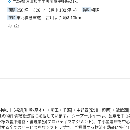
宮城県遠田郡美里町関根字船窪21-1
250 坪
826 ㎡ （最小 100 坪～）
相談
面積
賃料
東北自動車道 古川より 約8.10km
交通
奈川（横浜/川崎/厚木）・埼玉・千葉]・中部圏[愛知・静岡]・近畿圏[
貸地の物件情報を豊富に掲載しています。 シーアールイーは、倉庫を中心
ー様の倉庫運営・管理業務(プロパティマネジメント)、中小型倉庫を中
に関する全てのサービスをワンストップで、ご提供する物流不動産に特化