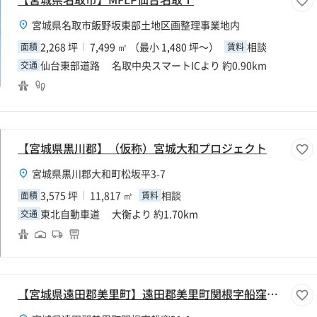
宮城県名取市飯野坂東部土地区画整理事業地内
2,268 坪
7,499 ㎡ （最小 1,480 坪～）
相談
面積
賃料
仙台東部道路 名取中央スマートICより 約0.90km
交通
【宮城県黒川郡】（仮称）宮城大和プロジェクト
宮城県黒川郡大和町松坂平3-7
3,575 坪
11,817 ㎡
相談
面積
賃料
東北自動車道 大衡より 約1.70km
交通
【宮城県遠田郡美里町】遠田郡美里町関根字船窪倉庫【寄託】