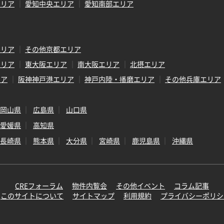
エリア
愛知中央エリア
愛知南部エリア
エリア
その他京都エリア
エリア
東大阪エリア
南大阪エリア
北摂エリア
リア
阪神神戸港エリア
神戸内陸・播磨エリア
その他兵庫エリア
岡山県
広島県
山口県
愛媛県
高知県
長崎県
熊本県
大分県
宮崎県
鹿児島県
沖縄県
CREフォーラム
物件内覧会
その他イベント
コラム記事
このサイトについて
サイトマップ
利用規約
プライバシーポリシ