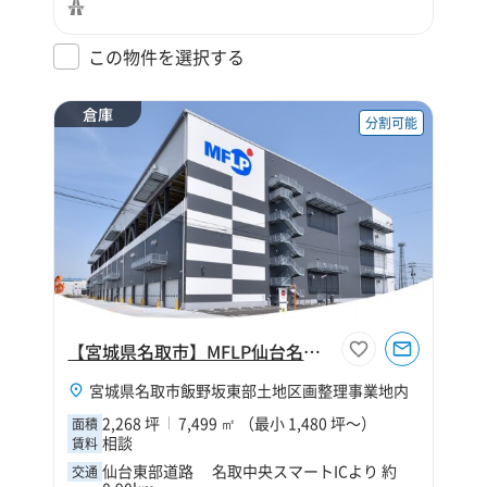
この物件を選択する
倉庫
分割可能
【宮城県名取市】MFLP仙台名取Ⅰ
宮城県名取市飯野坂東部土地区画整理事業地内
2,268 坪
7,499 ㎡ （最小 1,480 坪～）
面積
相談
賃料
仙台東部道路 名取中央スマートICより 約
交通