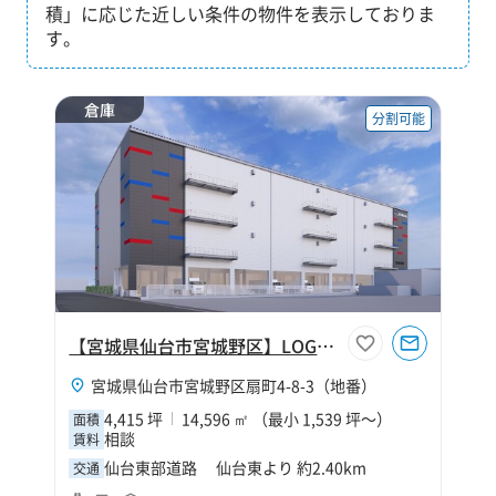
積」に応じた近しい条件の物件を表示しておりま
す。
倉庫
分割可能
【宮城県仙台市宮城野区】LOGIBASE仙台Ⅱ
宮城県仙台市宮城野区扇町4-8-3（地番）
4,415 坪
14,596 ㎡ （最小 1,539 坪～）
面積
相談
賃料
仙台東部道路 仙台東より 約2.40km
交通