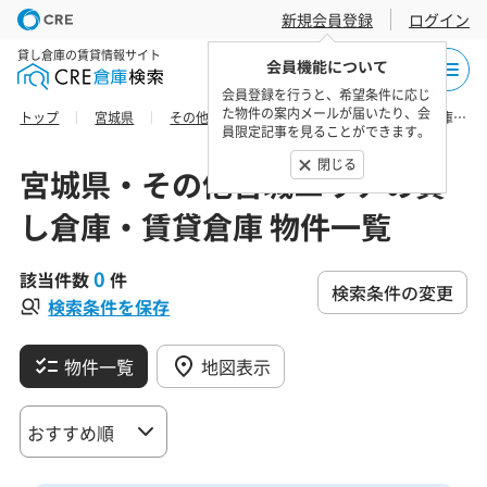
新規会員登録
ログイン
貸し倉庫の賃貸情報サイト
会員機能について
会員登録を行うと、希望条件に応じ
た物件の案内メールが届いたり、会
トップ
宮城県
その他宮城エリア
刈田郡蔵王町の貸し倉庫・賃貸倉庫 物件一覧
員限定記事を見ることができます。
閉じる
宮城県・その他宮城エリアの貸
し倉庫・賃貸倉庫 物件一覧
0
該当件数
件
検索条件の変更
検索条件を保存
物件一覧
地図表示