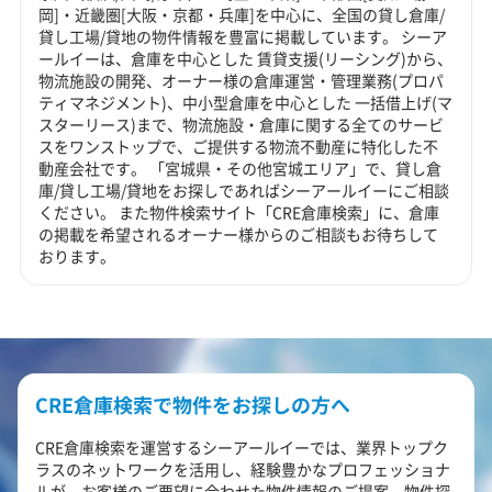
岡]・近畿圏[大阪・京都・兵庫]を中心に、全国の貸し倉庫/
貸し工場/貸地の物件情報を豊富に掲載しています。 シーア
ールイーは、倉庫を中心とした 賃貸支援(リーシング)から、
物流施設の開発、オーナー様の倉庫運営・管理業務(プロパ
ティマネジメント)、中小型倉庫を中心とした 一括借上げ(マ
スターリース)まで、物流施設・倉庫に関する全てのサービ
スをワンストップで、ご提供する物流不動産に特化した不
動産会社です。 「宮城県・その他宮城エリア」で、貸し倉
庫/貸し工場/貸地をお探しであればシーアールイーにご相談
ください。 また物件検索サイト「CRE倉庫検索」に、倉庫
の掲載を希望されるオーナー様からのご相談もお待ちして
おります。
CRE倉庫検索で物件をお探しの方へ
CRE倉庫検索を運営するシーアールイーでは、業界トップク
ラスのネットワークを活用し、経験豊かなプロフェッショナ
ルが、お客様のご要望に合わせた物件情報のご提案、物件探