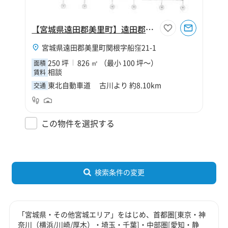
【宮城県遠田郡美里町】遠田郡美里町関根字船窪倉庫【寄託】
宮城県遠田郡美里町関根字船窪21-1
250 坪
826 ㎡ （最小 100 坪～）
面積
相談
賃料
東北自動車道 古川より 約8.10km
交通
この物件を選択する
検索条件の変更
「宮城県・その他宮城エリア」をはじめ、首都圏[東京・神
奈川（横浜/川崎/厚木）・埼玉・千葉]・中部圏[愛知・静