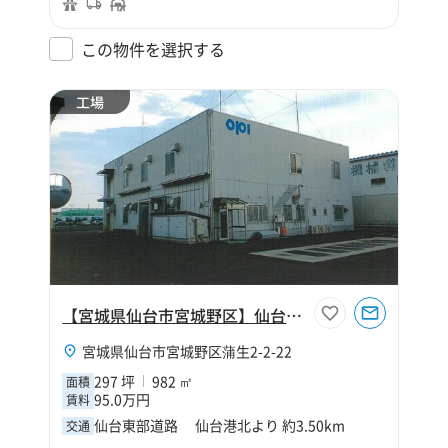
この物件を選択する
工場
【宮城県仙台市宮城野区】仙台市宮城野区蒲生2丁目297坪工場
宮城県仙台市宮城野区蒲生2-2-22
297 坪
982 ㎡
面積
95.0万円
賃料
仙台東部道路 仙台港北より 約3.50km
交通