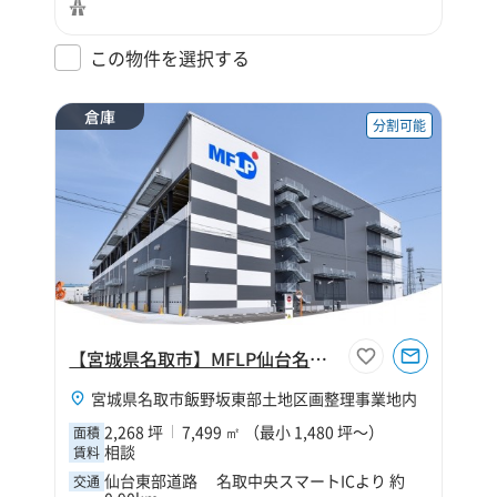
この物件を選択する
倉庫
分割可能
【宮城県名取市】MFLP仙台名取Ⅰ
宮城県名取市飯野坂東部土地区画整理事業地内
2,268 坪
7,499 ㎡ （最小 1,480 坪～）
面積
相談
賃料
仙台東部道路 名取中央スマートICより 約
交通