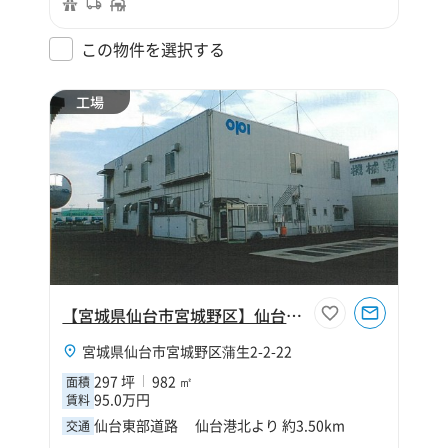
この物件を選択する
工場
【宮城県仙台市宮城野区】仙台市宮城野区蒲生2丁目297坪工場
宮城県仙台市宮城野区蒲生2-2-22
297 坪
982 ㎡
面積
95.0万円
賃料
仙台東部道路 仙台港北より 約3.50km
交通