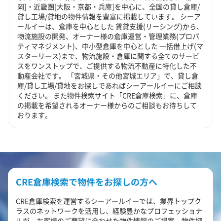
岡]・近畿圏[大阪・京都・兵庫]を中心に、全国の貸し倉庫/
貸し工場/貸地の物件情報を豊富に掲載しています。 シーア
ールイーは、倉庫を中心とした 賃貸支援(リーシング)から、
物流施設の開発、オーナー様の倉庫運営・管理業務(プロパ
ティマネジメント)、中小型倉庫を中心とした 一括借上げ(マ
スターリース)まで、物流施設・倉庫に関する全てのサービ
スをワンストップで、ご提供する物流不動産に特化した不
動産会社です。 「宮城県・その他宮城エリア」で、貸し倉
庫/貸し工場/貸地をお探しであればシーアールイーにご相談
ください。 また物件検索サイト「CRE倉庫検索」に、倉庫
の掲載を希望されるオーナー様からのご相談もお待ちして
おります。
CRE倉庫検索で物件をお探しの方へ
CRE倉庫検索を運営するシーアールイーでは、業界トップク
ラスのネットワークを活用し、経験豊かなプロフェッショナ
ルが、お客様のご要望に合わせた物件情報のご提案、物件探