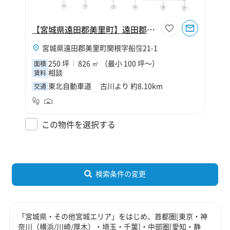
【宮城県遠田郡美里町】遠田郡美里町関根字船窪倉庫【寄託】
宮城県遠田郡美里町関根字船窪21-1
250 坪
826 ㎡ （最小 100 坪～）
面積
相談
賃料
東北自動車道 古川より 約8.10km
交通
この物件を選択する
検索条件の変更
「宮城県・その他宮城エリア」をはじめ、首都圏[東京・神
奈川（横浜/川崎/厚木）・埼玉・千葉]・中部圏[愛知・静