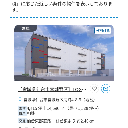
積」に応じた近しい条件の物件を表示しておりま
す。
倉庫
分割可能
【宮城県仙台市宮城野区】LOGIBASE仙台Ⅱ
宮城県仙台市宮城野区扇町4-8-3（地番）
4,415 坪
14,596 ㎡ （最小 1,539 坪～）
面積
相談
賃料
仙台東部道路 仙台東より 約2.40km
交通