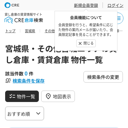
新規会員登録
ログイン
貸し倉庫の賃貸情報サイト
会員機能について
会員登録を行うと、希望条件に応じ
た物件の案内メールが届いたり、会
トップ
宮城県
その他宮城エリア
柴田郡川崎町の貸し倉庫・賃貸倉庫 物件一覧
員限定記事を見ることができます。
閉じる
宮城県・その他宮城エリアの貸
し倉庫・賃貸倉庫 物件一覧
0
該当件数
件
検索条件の変更
検索条件を保存
物件一覧
地図表示