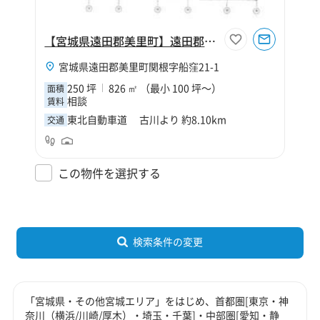
【宮城県遠田郡美里町】遠田郡美里町関根字船窪倉庫【寄託】
宮城県遠田郡美里町関根字船窪21-1
250 坪
826 ㎡ （最小 100 坪～）
面積
相談
賃料
東北自動車道 古川より 約8.10km
交通
この物件を選択する
検索条件の変更
「宮城県・その他宮城エリア」をはじめ、首都圏[東京・神
奈川（横浜/川崎/厚木）・埼玉・千葉]・中部圏[愛知・静