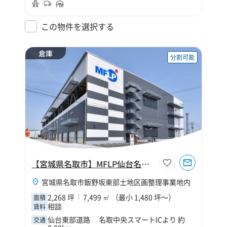
この物件を選択する
倉庫
分割可能
【宮城県名取市】MFLP仙台名取Ⅰ
宮城県名取市飯野坂東部土地区画整理事業地内
2,268 坪
7,499 ㎡ （最小 1,480 坪～）
面積
相談
賃料
仙台東部道路 名取中央スマートICより 約
交通