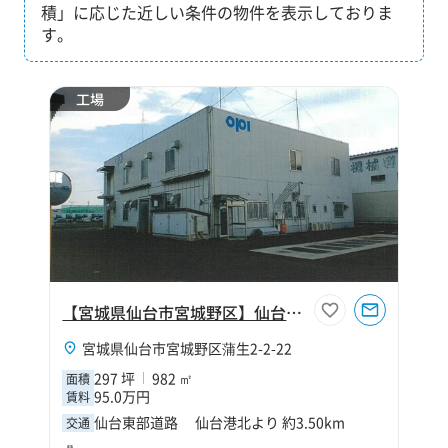
積」に応じた近しい条件の物件を表示しておりま
す。
工場
【宮城県仙台市宮城野区】仙台市宮城野区蒲生2丁目297坪工場
宮城県仙台市宮城野区蒲生2-2-22
297 坪
982 ㎡
面積
95.0万円
賃料
仙台東部道路 仙台港北より 約3.50km
交通