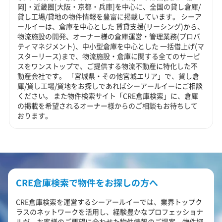
岡]・近畿圏[大阪・京都・兵庫]を中心に、全国の貸し倉庫/
貸し工場/貸地の物件情報を豊富に掲載しています。 シーア
ールイーは、倉庫を中心とした 賃貸支援(リーシング)から、
物流施設の開発、オーナー様の倉庫運営・管理業務(プロパ
ティマネジメント)、中小型倉庫を中心とした 一括借上げ(マ
スターリース)まで、物流施設・倉庫に関する全てのサービ
スをワンストップで、ご提供する物流不動産に特化した不
動産会社です。 「宮城県・その他宮城エリア」で、貸し倉
庫/貸し工場/貸地をお探しであればシーアールイーにご相談
ください。 また物件検索サイト「CRE倉庫検索」に、倉庫
の掲載を希望されるオーナー様からのご相談もお待ちして
おります。
CRE倉庫検索で物件をお探しの方へ
CRE倉庫検索を運営するシーアールイーでは、業界トップク
ラスのネットワークを活用し、経験豊かなプロフェッショナ
ルが、お客様のご要望に合わせた物件情報のご提案、物件探