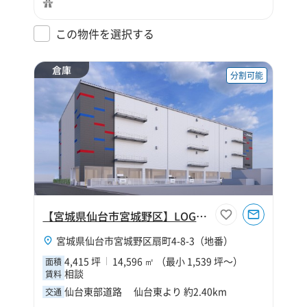
この物件を選択する
倉庫
分割可能
【宮城県仙台市宮城野区】LOGIBASE仙台Ⅱ
宮城県仙台市宮城野区扇町4-8-3（地番）
4,415 坪
14,596 ㎡ （最小 1,539 坪～）
面積
相談
賃料
仙台東部道路 仙台東より 約2.40km
交通