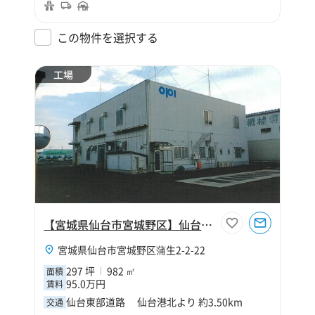
この物件を選択する
工場
【宮城県仙台市宮城野区】仙台市宮城野区蒲生2丁目297坪工場
宮城県仙台市宮城野区蒲生2-2-22
297 坪
982 ㎡
面積
95.0万円
賃料
仙台東部道路 仙台港北より 約3.50km
交通