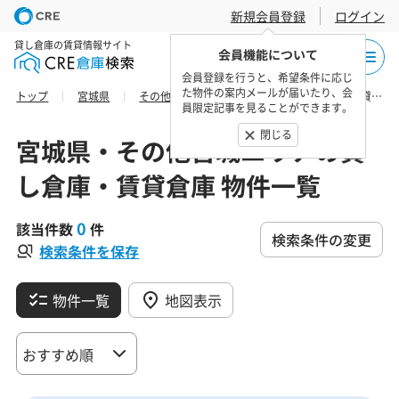
新規会員登録
ログイン
貸し倉庫の賃貸情報サイト
会員機能について
会員登録を行うと、希望条件に応じ
た物件の案内メールが届いたり、会
トップ
宮城県
その他宮城エリア
黒川郡の貸し倉庫・賃貸倉庫 物件一覧
員限定記事を見ることができます。
閉じる
宮城県・その他宮城エリアの貸
し倉庫・賃貸倉庫 物件一覧
0
該当件数
件
検索条件の変更
検索条件を保存
物件一覧
地図表示