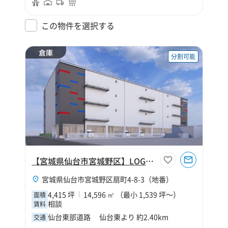
この物件を選択する
倉庫
分割可能
【宮城県仙台市宮城野区】LOGIBASE仙台Ⅱ
宮城県仙台市宮城野区扇町4-8-3（地番）
4,415 坪
14,596 ㎡ （最小 1,539 坪～）
面積
相談
賃料
仙台東部道路 仙台東より 約2.40km
交通