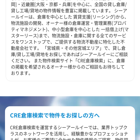
岡]・近畿圏[大阪・京都・兵庫]を中心に、全国の貸し倉庫/
貸し工場/貸地の物件情報を豊富に掲載しています。 シーア
ールイーは、倉庫を中心とした 賃貸支援(リーシング)から、
物流施設の開発、オーナー様の倉庫運営・管理業務(プロパ
ティマネジメント)、中小型倉庫を中心とした 一括借上げ(マ
スターリース)まで、物流施設・倉庫に関する全てのサービ
スをワンストップで、ご提供する物流不動産に特化した不
動産会社です。 「宮城県・その他宮城エリア」で、貸し倉
庫/貸し工場/貸地をお探しであればシーアールイーにご相談
ください。 また物件検索サイト「CRE倉庫検索」に、倉庫
の掲載を希望されるオーナー様からのご相談もお待ちして
おります。
CRE倉庫検索で物件をお探しの方へ
CRE倉庫検索を運営するシーアールイーでは、業界トップク
ラスのネットワークを活用し、経験豊かなプロフェッショナ
ルが、お客様のご要望に合わせた物件情報のご提案、物件探