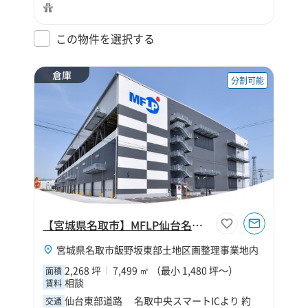
この物件を選択する
倉庫
分割可能
【宮城県名取市】MFLP仙台名取Ⅰ
宮城県名取市飯野坂東部土地区画整理事業地内
2,268 坪
7,499 ㎡ （最小 1,480 坪～）
面積
相談
賃料
仙台東部道路 名取中央スマートICより 約
交通