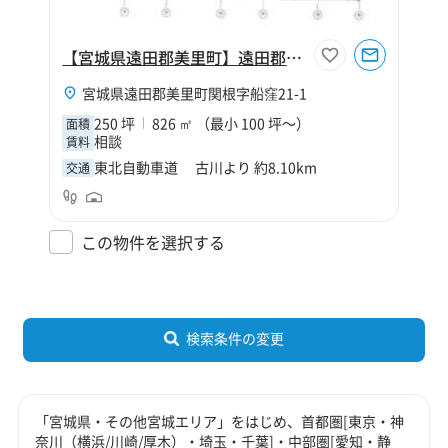
【宮城県遠田郡美里町】遠田郡美里町関根字船窪倉庫【寄託】
宮城県遠田郡美里町関根字船窪21-1
250 坪
826 ㎡ （最小 100 坪～）
面積
相談
賃料
東北自動車道 古川より 約8.10km
交通
この物件を選択する
検索条件の変更
「宮城県・その他宮城エリア」をはじめ、首都圏[東京・神
奈川（横浜/川崎/厚木）・埼玉・千葉]・中部圏[愛知・静