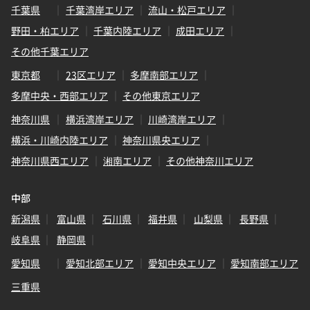
千葉県
千葉湾岸エリア
流山・松戸エリア
野田・柏エリア
千葉内陸エリア
成田エリア
その他千葉エリア
東京都
23区エリア
多摩南部エリア
多摩中央・西部エリア
その他東京エリア
神奈川県
横浜湾岸エリア
川崎湾岸エリア
横浜・川崎内陸エリア
神奈川県央エリア
神奈川県西エリア
湘南エリア
その他神奈川エリア
中部
新潟県
富山県
石川県
福井県
山梨県
長野県
岐阜県
静岡県
愛知県
愛知北部エリア
愛知中央エリア
愛知南部エリア
三重県