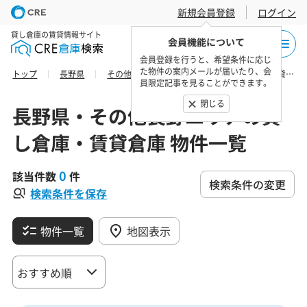
新規会員登録
ログイン
貸し倉庫の賃貸情報サイト
会員機能について
会員登録を行うと、希望条件に応じ
た物件の案内メールが届いたり、会
トップ
長野県
その他長野エリア
長野市の貸し倉庫・賃貸倉庫 物件一覧
員限定記事を見ることができます。
閉じる
長野県・その他長野エリアの貸
し倉庫・賃貸倉庫 物件一覧
0
該当件数
件
検索条件の変更
検索条件を保存
物件一覧
地図表示