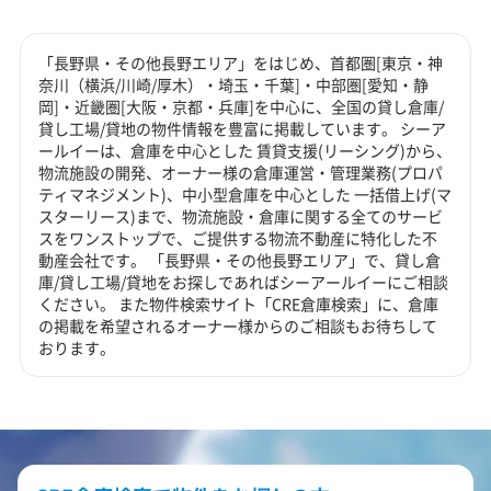
「長野県・その他長野エリア」をはじめ、首都圏[東京・神
奈川（横浜/川崎/厚木）・埼玉・千葉]・中部圏[愛知・静
岡]・近畿圏[大阪・京都・兵庫]を中心に、全国の貸し倉庫/
貸し工場/貸地の物件情報を豊富に掲載しています。 シーア
ールイーは、倉庫を中心とした 賃貸支援(リーシング)から、
物流施設の開発、オーナー様の倉庫運営・管理業務(プロパ
ティマネジメント)、中小型倉庫を中心とした 一括借上げ(マ
スターリース)まで、物流施設・倉庫に関する全てのサービ
スをワンストップで、ご提供する物流不動産に特化した不
動産会社です。 「長野県・その他長野エリア」で、貸し倉
庫/貸し工場/貸地をお探しであればシーアールイーにご相談
ください。 また物件検索サイト「CRE倉庫検索」に、倉庫
の掲載を希望されるオーナー様からのご相談もお待ちして
おります。