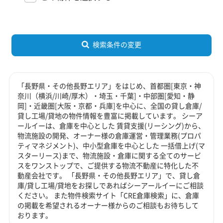
検索条件の変更
「長野県・その他長野エリア」をはじめ、首都圏[東京・神
奈川（横浜/川崎/厚木）・埼玉・千葉]・中部圏[愛知・静
岡]・近畿圏[大阪・京都・兵庫]を中心に、全国の貸し倉庫/
貸し工場/貸地の物件情報を豊富に掲載しています。 シーア
ールイーは、倉庫を中心とした 賃貸支援(リーシング)から、
物流施設の開発、オーナー様の倉庫運営・管理業務(プロパ
ティマネジメント)、中小型倉庫を中心とした 一括借上げ(マ
スターリース)まで、物流施設・倉庫に関する全てのサービ
スをワンストップで、ご提供する物流不動産に特化した不
動産会社です。 「長野県・その他長野エリア」で、貸し倉
庫/貸し工場/貸地をお探しであればシーアールイーにご相談
ください。 また物件検索サイト「CRE倉庫検索」に、倉庫
の掲載を希望されるオーナー様からのご相談もお待ちして
おります。