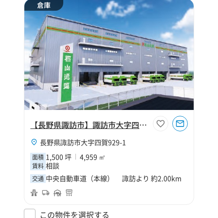
倉庫
【長野県諏訪市】諏訪市大字四賀1500坪倉庫（寄託）
長野県諏訪市大字四賀929-1
1,500 坪
4,959 ㎡
面積
相談
賃料
中央自動車道（本線） 諏訪より 約2.00km
交通
この物件を選択する