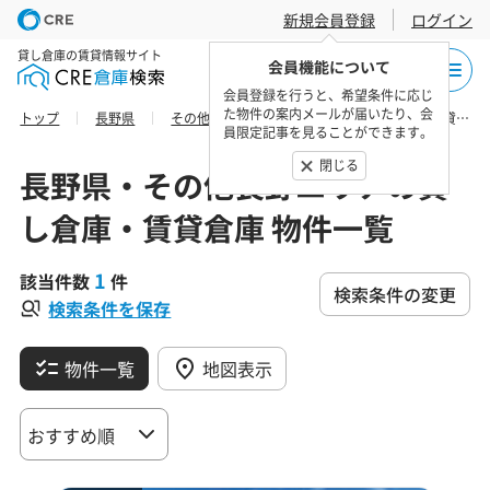
新規会員登録
ログイン
貸し倉庫の賃貸情報サイト
会員機能について
会員登録を行うと、希望条件に応じ
た物件の案内メールが届いたり、会
トップ
長野県
その他長野エリア
諏訪市の貸し倉庫・賃貸倉庫 物件一覧
員限定記事を見ることができます。
閉じる
長野県・その他長野エリアの貸
し倉庫・賃貸倉庫 物件一覧
1
該当件数
件
検索条件の変更
検索条件を保存
物件一覧
地図表示