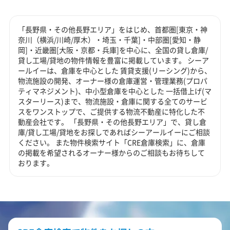
「長野県・その他長野エリア」をはじめ、首都圏[東京・神
奈川（横浜/川崎/厚木）・埼玉・千葉]・中部圏[愛知・静
岡]・近畿圏[大阪・京都・兵庫]を中心に、全国の貸し倉庫/
貸し工場/貸地の物件情報を豊富に掲載しています。 シーア
ールイーは、倉庫を中心とした 賃貸支援(リーシング)から、
物流施設の開発、オーナー様の倉庫運営・管理業務(プロパ
ティマネジメント)、中小型倉庫を中心とした 一括借上げ(マ
スターリース)まで、物流施設・倉庫に関する全てのサービ
スをワンストップで、ご提供する物流不動産に特化した不
動産会社です。 「長野県・その他長野エリア」で、貸し倉
庫/貸し工場/貸地をお探しであればシーアールイーにご相談
ください。 また物件検索サイト「CRE倉庫検索」に、倉庫
の掲載を希望されるオーナー様からのご相談もお待ちして
おります。