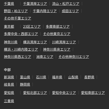
千葉県
千葉湾岸エリア
流山・松戸エリア
野田・柏エリア
千葉内陸エリア
成田エリア
その他千葉エリア
東京都
23区エリア
多摩南部エリア
多摩中央・西部エリア
その他東京エリア
神奈川県
横浜湾岸エリア
川崎湾岸エリア
横浜・川崎内陸エリア
神奈川県央エリア
神奈川県西エリア
湘南エリア
その他神奈川エリア
中部
新潟県
富山県
石川県
福井県
山梨県
長野県
岐阜県
静岡県
愛知県
愛知北部エリア
愛知中央エリア
愛知南部エリア
三重県