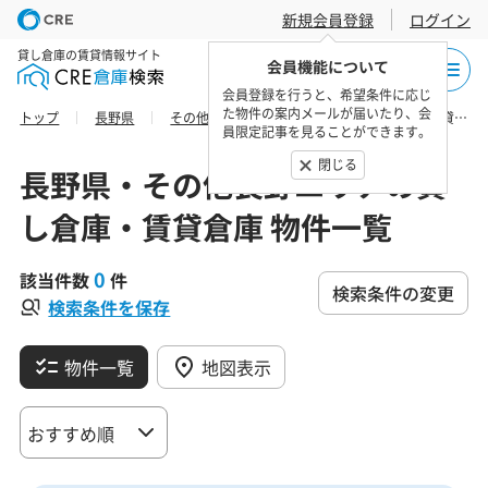
新規会員登録
ログイン
貸し倉庫の賃貸情報サイト
会員機能について
会員登録を行うと、希望条件に応じ
た物件の案内メールが届いたり、会
トップ
長野県
その他長野エリア
小諸市の貸し倉庫・賃貸倉庫 物件一覧
員限定記事を見ることができます。
閉じる
長野県・その他長野エリアの貸
し倉庫・賃貸倉庫 物件一覧
0
該当件数
件
検索条件の変更
検索条件を保存
物件一覧
地図表示