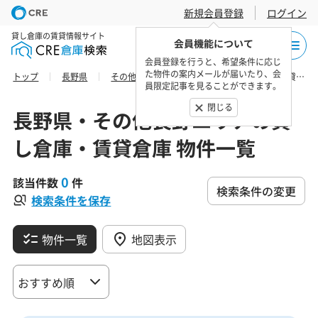
新規会員登録
ログイン
貸し倉庫の賃貸情報サイト
会員機能について
会員登録を行うと、希望条件に応じ
た物件の案内メールが届いたり、会
トップ
長野県
その他長野エリア
中野市の貸し倉庫・賃貸倉庫 物件一覧
員限定記事を見ることができます。
閉じる
長野県・その他長野エリアの貸
し倉庫・賃貸倉庫 物件一覧
0
該当件数
件
検索条件の変更
検索条件を保存
物件一覧
地図表示