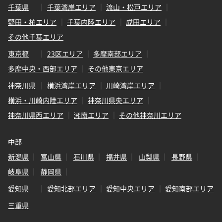
千葉県
千葉湾岸エリア
流山・松戸エリア
野田・柏エリア
千葉内陸エリア
成田エリア
その他千葉エリア
東京都
23区エリア
多摩南部エリア
多摩中央・西部エリア
その他東京エリア
神奈川県
横浜湾岸エリア
川崎湾岸エリア
横浜・川崎内陸エリア
神奈川県央エリア
神奈川県西エリア
湘南エリア
その他神奈川エリア
中部
新潟県
富山県
石川県
福井県
山梨県
長野県
岐阜県
静岡県
愛知県
愛知北部エリア
愛知中央エリア
愛知南部エリア
三重県