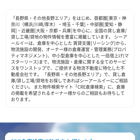
「長野県・その他長野エリア」をはじめ、首都圏[東京・神
奈川（横浜/川崎/厚木）・埼玉・千葉]・中部圏[愛知・静
岡]・近畿圏[大阪・京都・兵庫]を中心に、全国の貸し倉庫/
貸し工場/貸地の物件情報を豊富に掲載しています。 シーア
ールイーは、倉庫を中心とした 賃貸支援(リーシング)から、
物流施設の開発、オーナー様の倉庫運営・管理業務(プロパ
ティマネジメント)、中小型倉庫を中心とした 一括借上げ(マ
スターリース)まで、物流施設・倉庫に関する全てのサービ
スをワンストップで、ご提供する物流不動産に特化した不
動産会社です。 「長野県・その他長野エリア」で、貸し倉
庫/貸し工場/貸地をお探しであればシーアールイーにご相談
ください。 また物件検索サイト「CRE倉庫検索」に、倉庫
の掲載を希望されるオーナー様からのご相談もお待ちして
おります。