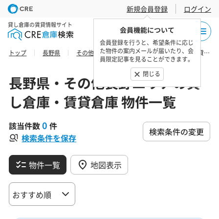
新規会員登録
ログイン
貸し倉庫の賃貸情報サイト
会員機能について
会員登録を行うと、希望条件に応じ
た物件の案内メールが届いたり、会
トップ
長野県
その他長野エリア
大町市の貸し倉庫・賃貸倉庫 物件一覧
員限定記事を見ることができます。
閉じる
長野県・その他長野エリアの貸
し倉庫・賃貸倉庫 物件一覧
0
該当件数
件
検索条件の変更
検索条件を保存
物件一覧
地図表示