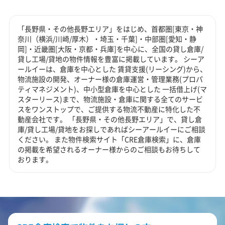
「長野県・その他長野エリア」をはじめ、首都圏[東京・神
奈川（横浜/川崎/厚木）・埼玉・千葉]・中部圏[愛知・静
岡]・近畿圏[大阪・京都・兵庫]を中心に、全国の貸し倉庫/
貸し工場/貸地の物件情報を豊富に掲載しています。 シーア
ールイーは、倉庫を中心とした 賃貸支援(リーシング)から、
物流施設の開発、オーナー様の倉庫運営・管理業務(プロパ
ティマネジメント)、中小型倉庫を中心とした 一括借上げ(マ
スターリース)まで、物流施設・倉庫に関する全てのサービ
スをワンストップで、ご提供する物流不動産に特化した不
動産会社です。 「長野県・その他長野エリア」で、貸し倉
庫/貸し工場/貸地をお探しであればシーアールイーにご相談
ください。 また物件検索サイト「CRE倉庫検索」に、倉庫
の掲載を希望されるオーナー様からのご相談もお待ちして
おります。