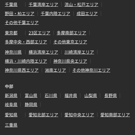
千葉県
千葉湾岸エリア
流山・松戸エリア
野田・柏エリア
千葉内陸エリア
成田エリア
その他千葉エリア
東京都
23区エリア
多摩南部エリア
多摩中央・西部エリア
その他東京エリア
神奈川県
横浜湾岸エリア
川崎湾岸エリア
横浜・川崎内陸エリア
神奈川県央エリア
神奈川県西エリア
湘南エリア
その他神奈川エリア
中部
新潟県
富山県
石川県
福井県
山梨県
長野県
岐阜県
静岡県
愛知県
愛知北部エリア
愛知中央エリア
愛知南部エリア
三重県