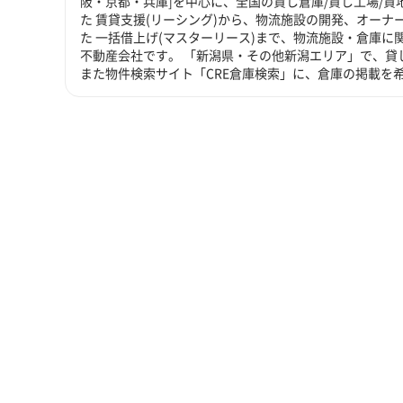
阪・京都・兵庫]を中心に、全国の貸し倉庫/貸し工場/
た 賃貸支援(リーシング)から、物流施設の開発、オーナ
た 一括借上げ(マスターリース)まで、物流施設・倉庫
不動産会社です。 「新潟県・その他新潟エリア」で、貸
また物件検索サイト「CRE倉庫検索」に、倉庫の掲載を