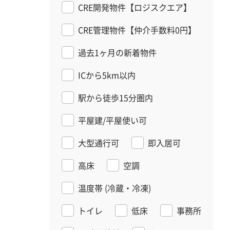
CRE開発物件【ロジスクエア】
CRE管理物件【仲介手数料0円】
過去1ヶ月の新着物件
ICから5km以内
駅から徒歩15分圏内
平屋建/平屋使い可
大型通行可
即入居可
高床
空調
温度帯
(冷蔵・冷凍)
トイレ
低床
事務所