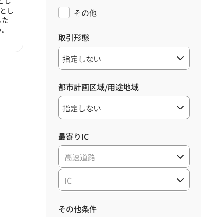
とし
心とし
その他
した
い。
取引形態
都市計画区域/用途地域
最寄りIC
高速道路
IC
その他条件