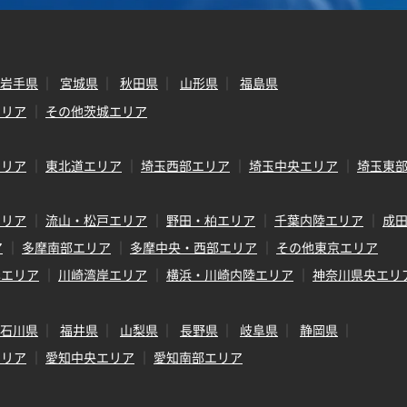
岩手県
宮城県
秋田県
山形県
福島県
エリア
その他茨城エリア
エリア
東北道エリア
埼玉西部エリア
埼玉中央エリア
埼玉東
エリア
流山・松戸エリア
野田・柏エリア
千葉内陸エリア
成
ア
多摩南部エリア
多摩中央・西部エリア
その他東京エリア
岸エリア
川崎湾岸エリア
横浜・川崎内陸エリア
神奈川県央エリ
石川県
福井県
山梨県
長野県
岐阜県
静岡県
エリア
愛知中央エリア
愛知南部エリア