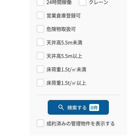
24時間稼働
クレーン
営業倉庫登録可
危険物取扱可
天井高5.5m未満
天井高5.5m以上
床荷重1.5t/㎡未満
床荷重1.5t/㎡以上
検索する
0件
成約済みの管理物件を表示する