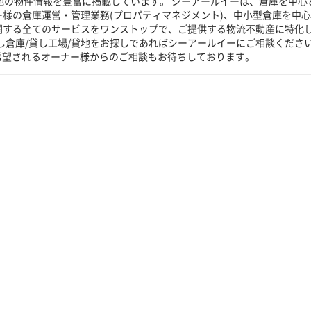
貸地の物件情報を豊富に掲載しています。 シーアールイーは、倉庫を中心
ー様の倉庫運営・管理業務(プロパティマネジメント)、中小型倉庫を中
に関する全てのサービスをワンストップで、ご提供する物流不動産に特化
し倉庫/貸し工場/貸地をお探しであればシーアールイーにご相談くださ
希望されるオーナー様からのご相談もお待ちしております。