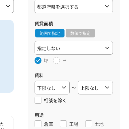
賃貸面積
範囲で指定
数値で指定
坪
㎡
賃料
～
相談を
除く
用途
倉庫
工場
土地
大