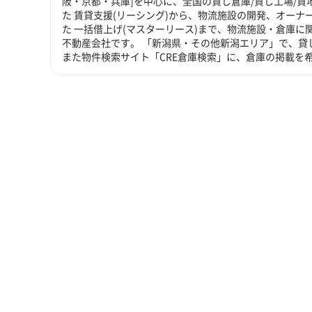
阪・京都・兵庫]を中心に、全国の貸し倉庫/貸し工場/
た 賃貸支援(リーシング)から、物流施設の開発、オーナ
た 一括借上げ(マスターリース)まで、物流施設・倉庫
不動産会社です。 「新潟県・その他新潟エリア」で、貸
また物件検索サイト「CRE倉庫検索」に、倉庫の掲載を