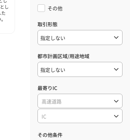
とし
心とし
その他
した
い。
取引形態
都市計画区域/用途地域
最寄りIC
高速道路
IC
その他条件