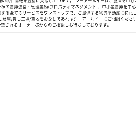
貸地の物件情報を豊富に掲載しています。 シーアールイーは、倉庫を中心
ー様の倉庫運営・管理業務(プロパティマネジメント)、中小型倉庫を中
に関する全てのサービスをワンストップで、ご提供する物流不動産に特化
し倉庫/貸し工場/貸地をお探しであればシーアールイーにご相談くださ
希望されるオーナー様からのご相談もお待ちしております。