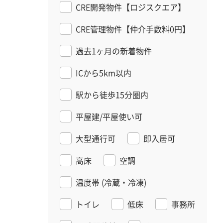
CRE開発物件【ロジスクエア】
CRE管理物件【仲介手数料0円】
過去1ヶ月の新着物件
ICから5km以内
駅から徒歩15分圏内
平屋建/平屋使い可
大型通行可
即入居可
高床
空調
温度帯
(冷蔵・冷凍)
トイレ
低床
事務所