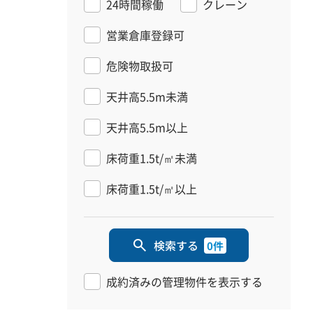
24時間稼働
クレーン
営業倉庫登録可
危険物取扱可
天井高5.5m未満
天井高5.5m以上
床荷重1.5t/㎡未満
床荷重1.5t/㎡以上
検索する
0件
成約済みの管理物件を表示する