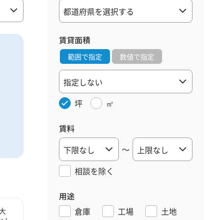
賃貸面積
範囲で指定
数値で指定
坪
㎡
賃料
～
相談を
除く
用途
倉庫
工場
土地
大