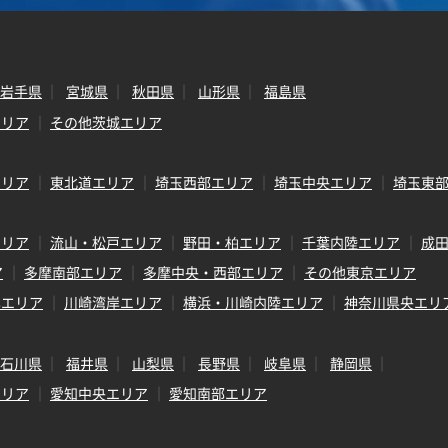
岩手県
宮城県
秋田県
山形県
福島県
エリア
その他茨城エリア
エリア
東北道エリア
埼玉西部エリア
埼玉中央エリア
埼玉東
エリア
流山・松戸エリア
野田・柏エリア
千葉内陸エリア
成
ア
多摩南部エリア
多摩中央・西部エリア
その他東京エリア
岸エリア
川崎湾岸エリア
横浜・川崎内陸エリア
神奈川県央エリ
石川県
福井県
山梨県
長野県
岐阜県
静岡県
エリア
愛知中央エリア
愛知南部エリア