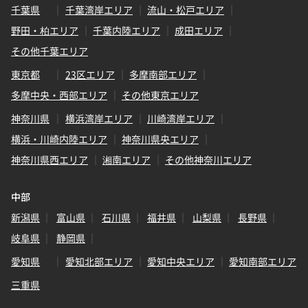
千葉県
千葉湾岸エリア
流山・松戸エリア
野田・柏エリア
千葉内陸エリア
成田エリア
その他千葉エリア
東京都
23区エリア
多摩南部エリア
多摩中央・西部エリア
その他東京エリア
神奈川県
横浜湾岸エリア
川崎湾岸エリア
横浜・川崎内陸エリア
神奈川県央エリア
神奈川県西エリア
湘南エリア
その他神奈川エリア
中部
新潟県
富山県
石川県
福井県
山梨県
長野県
岐阜県
静岡県
愛知県
愛知北部エリア
愛知中央エリア
愛知南部エリア
三重県