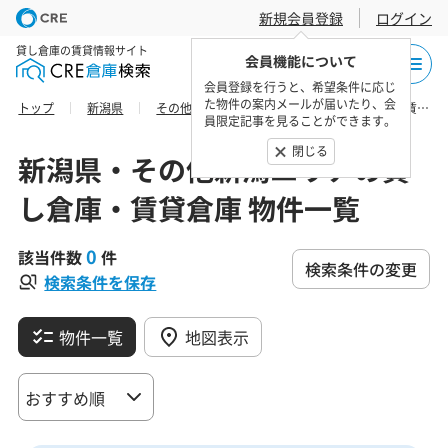
新規会員登録
ログイン
貸し倉庫の賃貸情報サイト
会員機能について
会員登録を行うと、希望条件に応じ
た物件の案内メールが届いたり、会
トップ
新潟県
その他新潟エリア
小千谷市の貸し倉庫・賃貸倉庫 物件一覧
員限定記事を見ることができます。
閉じる
新潟県・その他新潟エリアの貸
し倉庫・賃貸倉庫 物件一覧
0
該当件数
件
検索条件の変更
検索条件を保存
物件一覧
地図表示