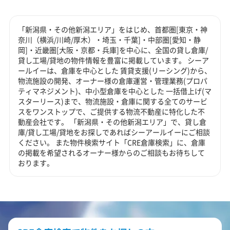
「新潟県・その他新潟エリア」をはじめ、首都圏[東京・神
奈川（横浜/川崎/厚木）・埼玉・千葉]・中部圏[愛知・静
岡]・近畿圏[大阪・京都・兵庫]を中心に、全国の貸し倉庫/
貸し工場/貸地の物件情報を豊富に掲載しています。 シーア
ールイーは、倉庫を中心とした 賃貸支援(リーシング)から、
物流施設の開発、オーナー様の倉庫運営・管理業務(プロパ
ティマネジメント)、中小型倉庫を中心とした 一括借上げ(マ
スターリース)まで、物流施設・倉庫に関する全てのサービ
スをワンストップで、ご提供する物流不動産に特化した不
動産会社です。 「新潟県・その他新潟エリア」で、貸し倉
庫/貸し工場/貸地をお探しであればシーアールイーにご相談
ください。 また物件検索サイト「CRE倉庫検索」に、倉庫
の掲載を希望されるオーナー様からのご相談もお待ちして
おります。