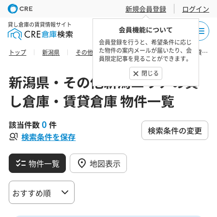
新規会員登録
ログイン
貸し倉庫の賃貸情報サイト
会員機能について
会員登録を行うと、希望条件に応じ
た物件の案内メールが届いたり、会
トップ
新潟県
その他新潟エリア
妙高市の貸し倉庫・賃貸倉庫 物件一覧
員限定記事を見ることができます。
閉じる
新潟県・その他新潟エリアの貸
し倉庫・賃貸倉庫 物件一覧
0
該当件数
件
検索条件の変更
検索条件を保存
物件一覧
地図表示