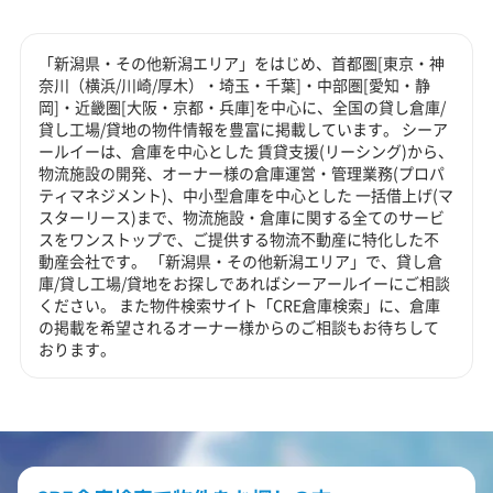
「新潟県・その他新潟エリア」をはじめ、首都圏[東京・神
奈川（横浜/川崎/厚木）・埼玉・千葉]・中部圏[愛知・静
岡]・近畿圏[大阪・京都・兵庫]を中心に、全国の貸し倉庫/
貸し工場/貸地の物件情報を豊富に掲載しています。 シーア
ールイーは、倉庫を中心とした 賃貸支援(リーシング)から、
物流施設の開発、オーナー様の倉庫運営・管理業務(プロパ
ティマネジメント)、中小型倉庫を中心とした 一括借上げ(マ
スターリース)まで、物流施設・倉庫に関する全てのサービ
スをワンストップで、ご提供する物流不動産に特化した不
動産会社です。 「新潟県・その他新潟エリア」で、貸し倉
庫/貸し工場/貸地をお探しであればシーアールイーにご相談
ください。 また物件検索サイト「CRE倉庫検索」に、倉庫
の掲載を希望されるオーナー様からのご相談もお待ちして
おります。