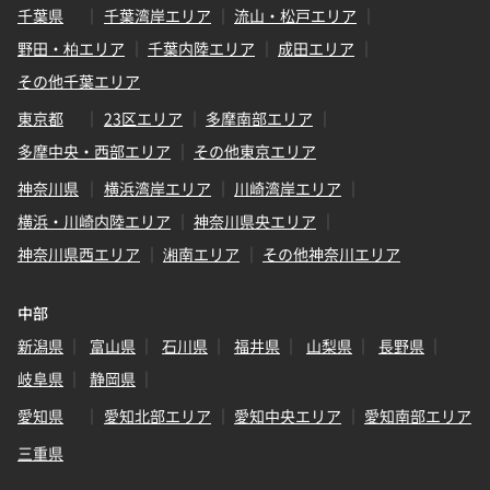
千葉県
千葉湾岸エリア
流山・松戸エリア
野田・柏エリア
千葉内陸エリア
成田エリア
その他千葉エリア
東京都
23区エリア
多摩南部エリア
多摩中央・西部エリア
その他東京エリア
神奈川県
横浜湾岸エリア
川崎湾岸エリア
横浜・川崎内陸エリア
神奈川県央エリア
神奈川県西エリア
湘南エリア
その他神奈川エリア
中部
新潟県
富山県
石川県
福井県
山梨県
長野県
岐阜県
静岡県
愛知県
愛知北部エリア
愛知中央エリア
愛知南部エリア
三重県