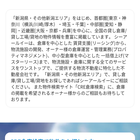
「新潟県・その他新潟エリア」をはじめ、首都圏[東京・神
奈川（横浜/川崎/厚木）・埼玉・千葉]・中部圏[愛知・静
岡]・近畿圏[大阪・京都・兵庫]を中心に、全国の貸し倉庫/
貸し工場/貸地の物件情報を豊富に掲載しています。 シーア
ールイーは、倉庫を中心とした 賃貸支援(リーシング)から、
物流施設の開発、オーナー様の倉庫運営・管理業務(プロパ
ティマネジメント)、中小型倉庫を中心とした 一括借上げ(マ
スターリース)まで、物流施設・倉庫に関する全てのサービ
スをワンストップで、ご提供する物流不動産に特化した不
動産会社です。 「新潟県・その他新潟エリア」で、貸し倉
庫/貸し工場/貸地をお探しであればシーアールイーにご相談
ください。 また物件検索サイト「CRE倉庫検索」に、倉庫
の掲載を希望されるオーナー様からのご相談もお待ちして
おります。