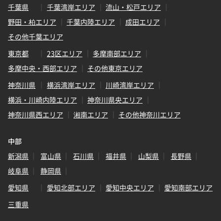
千葉県
千葉湾岸エリア
流山・松戸エリア
野田・柏エリア
千葉内陸エリア
成田エリア
その他千葉エリア
東京都
23区エリア
多摩南部エリア
多摩中央・西部エリア
その他東京エリア
神奈川県
横浜湾岸エリア
川崎湾岸エリア
横浜・川崎内陸エリア
神奈川県央エリア
神奈川県西エリア
湘南エリア
その他神奈川エリア
中部
新潟県
富山県
石川県
福井県
山梨県
長野県
岐阜県
静岡県
愛知県
愛知北部エリア
愛知中央エリア
愛知南部エリア
三重県