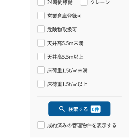
24時間稼働
クレーン
営業倉庫登録可
危険物取扱可
天井高5.5m未満
天井高5.5m以上
床荷重1.5t/㎡未満
床荷重1.5t/㎡以上
検索する
0件
成約済みの管理物件を表示する