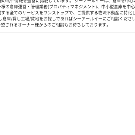
貸地の物件情報を豊富に掲載しています。 シーアールイーは、倉庫を中心
ー様の倉庫運営・管理業務(プロパティマネジメント)、中小型倉庫を中
に関する全てのサービスをワンストップで、ご提供する物流不動産に特化
し倉庫/貸し工場/貸地をお探しであればシーアールイーにご相談くださ
希望されるオーナー様からのご相談もお待ちしております。