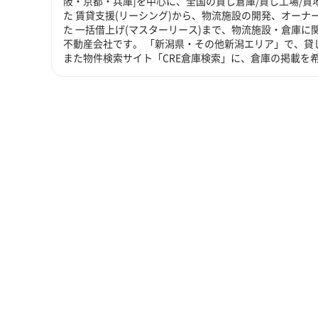
阪・京都・兵庫]を中心に、全国の貸し倉庫/貸し工場/
た 賃貸支援(リーシング)から、物流施設の開発、オーナ
た 一括借上げ(マスターリース)まで、物流施設・倉庫
不動産会社です。 「新潟県・その他新潟エリア」で、貸
また物件検索サイト「CRE倉庫検索」に、倉庫の掲載を