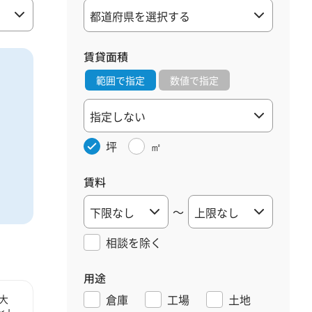
賃貸面積
範囲で指定
数値で指定
坪
㎡
賃料
～
相談を
除く
用途
倉庫
工場
土地
大