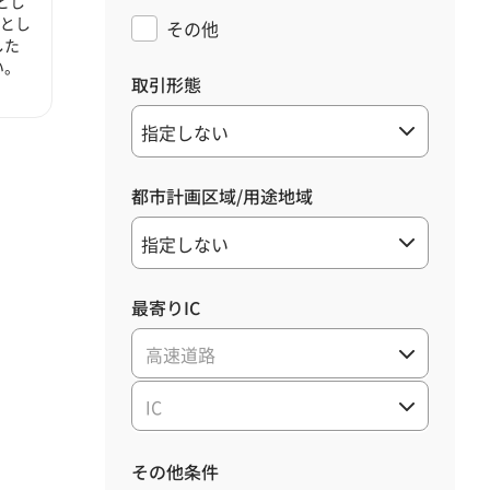
とし
心とし
その他
した
い。
取引形態
都市計画区域/用途地域
最寄りIC
高速道路
IC
その他条件