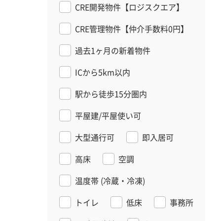
CRE開発物件【ロジスクエア】
CRE管理物件【仲介手数料0円】
過去1ヶ月の新着物件
ICから5km以内
駅から徒歩15分圏内
平屋建/平屋使い可
大型通行可
即入居可
高床
空調
温度帯
(冷蔵・冷凍)
トイレ
低床
事務所