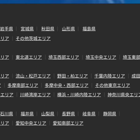
岩手県
宮城県
秋田県
山形県
福島県
エリア
その他茨城エリア
エリア
東北道エリア
埼玉西部エリア
埼玉中央エリア
埼玉東
エリア
流山・松戸エリア
野田・柏エリア
千葉内陸エリア
成
ア
多摩南部エリア
多摩中央・西部エリア
その他東京エリア
岸エリア
川崎湾岸エリア
横浜・川崎内陸エリア
神奈川県央エリ
石川県
福井県
山梨県
長野県
岐阜県
静岡県
エリア
愛知中央エリア
愛知南部エリア