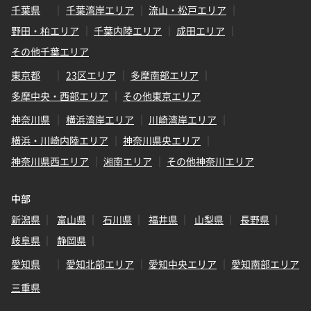
千葉県
千葉湾岸エリア
流山・松戸エリア
野田・柏エリア
千葉内陸エリア
成田エリア
その他千葉エリア
東京都
23区エリア
多摩南部エリア
多摩中央・西部エリア
その他東京エリア
神奈川県
横浜湾岸エリア
川崎湾岸エリア
横浜・川崎内陸エリア
神奈川県央エリア
神奈川県西エリア
湘南エリア
その他神奈川エリア
中部
新潟県
富山県
石川県
福井県
山梨県
長野県
岐阜県
静岡県
愛知県
愛知北部エリア
愛知中央エリア
愛知南部エリア
三重県