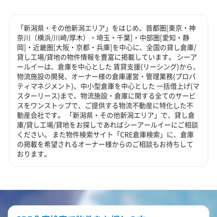
「新潟県・その他新潟エリア」をはじめ、首都圏[東京・神
奈川（横浜/川崎/厚木）・埼玉・千葉]・中部圏[愛知・静
岡]・近畿圏[大阪・京都・兵庫]を中心に、全国の貸し倉庫/
貸し工場/貸地の物件情報を豊富に掲載しています。 シーア
ールイーは、倉庫を中心とした 賃貸支援(リーシング)から、
物流施設の開発、オーナー様の倉庫運営・管理業務(プロパ
ティマネジメント)、中小型倉庫を中心とした 一括借上げ(マ
スターリース)まで、物流施設・倉庫に関する全てのサービ
スをワンストップで、ご提供する物流不動産に特化した不
動産会社です。 「新潟県・その他新潟エリア」で、貸し倉
庫/貸し工場/貸地をお探しであればシーアールイーにご相談
ください。 また物件検索サイト「CRE倉庫検索」に、倉庫
の掲載を希望されるオーナー様からのご相談もお待ちして
おります。