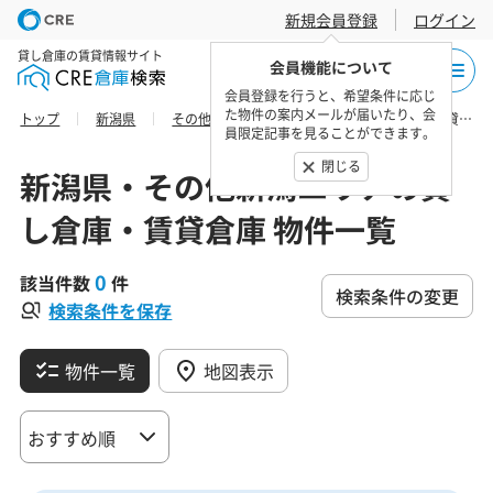
新規会員登録
ログイン
貸し倉庫の賃貸情報サイト
会員機能について
会員登録を行うと、希望条件に応じ
た物件の案内メールが届いたり、会
トップ
新潟県
その他新潟エリア
三島郡の貸し倉庫・賃貸倉庫 物件一覧
員限定記事を見ることができます。
閉じる
新潟県・その他新潟エリアの貸
し倉庫・賃貸倉庫 物件一覧
0
該当件数
件
検索条件の変更
検索条件を保存
物件一覧
地図表示