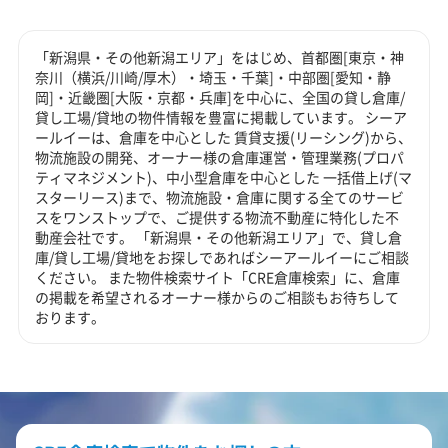
「新潟県・その他新潟エリア」をはじめ、首都圏[東京・神
奈川（横浜/川崎/厚木）・埼玉・千葉]・中部圏[愛知・静
岡]・近畿圏[大阪・京都・兵庫]を中心に、全国の貸し倉庫/
貸し工場/貸地の物件情報を豊富に掲載しています。 シーア
ールイーは、倉庫を中心とした 賃貸支援(リーシング)から、
物流施設の開発、オーナー様の倉庫運営・管理業務(プロパ
ティマネジメント)、中小型倉庫を中心とした 一括借上げ(マ
スターリース)まで、物流施設・倉庫に関する全てのサービ
スをワンストップで、ご提供する物流不動産に特化した不
動産会社です。 「新潟県・その他新潟エリア」で、貸し倉
庫/貸し工場/貸地をお探しであればシーアールイーにご相談
ください。 また物件検索サイト「CRE倉庫検索」に、倉庫
の掲載を希望されるオーナー様からのご相談もお待ちして
おります。