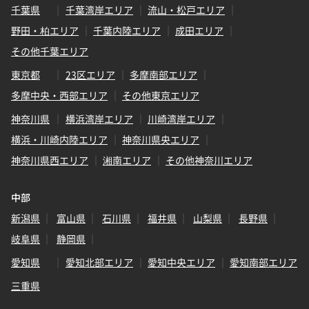
千葉県
千葉湾岸エリア
流山・松戸エリア
野田・柏エリア
千葉内陸エリア
成田エリア
その他千葉エリア
東京都
23区エリア
多摩南部エリア
多摩中央・西部エリア
その他東京エリア
神奈川県
横浜湾岸エリア
川崎湾岸エリア
横浜・川崎内陸エリア
神奈川県央エリア
神奈川県西エリア
湘南エリア
その他神奈川エリア
中部
新潟県
富山県
石川県
福井県
山梨県
長野県
岐阜県
静岡県
愛知県
愛知北部エリア
愛知中央エリア
愛知南部エリア
三重県