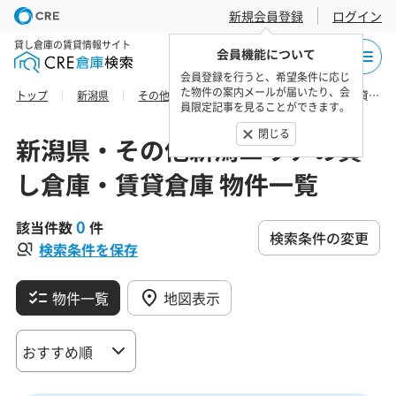
新規会員登録
ログイン
貸し倉庫の賃貸情報サイト
会員機能について
会員登録を行うと、希望条件に応じ
た物件の案内メールが届いたり、会
トップ
新潟県
その他新潟エリア
刈羽郡の貸し倉庫・賃貸倉庫 物件一覧
員限定記事を見ることができます。
閉じる
新潟県・その他新潟エリアの貸
し倉庫・賃貸倉庫 物件一覧
0
該当件数
件
検索条件の変更
検索条件を保存
物件一覧
地図表示