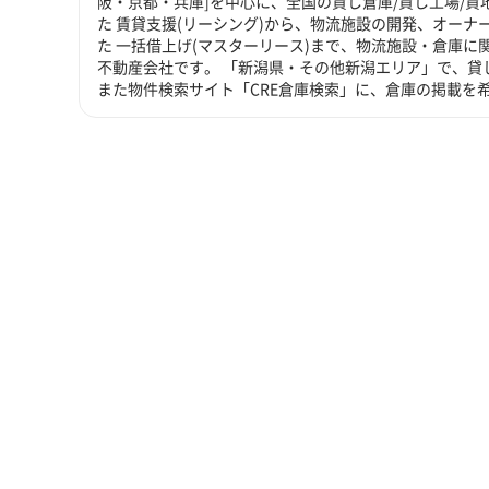
阪・京都・兵庫]を中心に、全国の貸し倉庫/貸し工場/
た 賃貸支援(リーシング)から、物流施設の開発、オーナ
た 一括借上げ(マスターリース)まで、物流施設・倉庫
不動産会社です。 「新潟県・その他新潟エリア」で、貸
また物件検索サイト「CRE倉庫検索」に、倉庫の掲載を