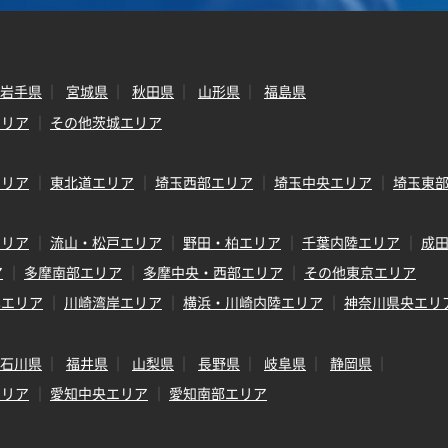
岩手県
宮城県
秋田県
山形県
福島県
エリア
その他茨城エリア
エリア
東北道エリア
埼玉西部エリア
埼玉中央エリア
埼玉東
エリア
流山・松戸エリア
野田・柏エリア
千葉内陸エリア
成
ア
多摩南部エリア
多摩中央・西部エリア
その他東京エリア
岸エリア
川崎湾岸エリア
横浜・川崎内陸エリア
神奈川県央エリ
石川県
福井県
山梨県
長野県
岐阜県
静岡県
エリア
愛知中央エリア
愛知南部エリア