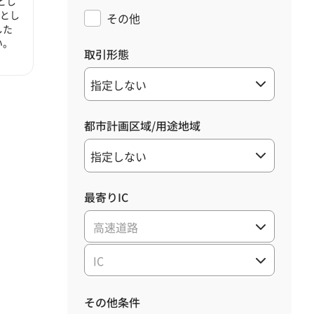
とし
心とし
その他
した
い。
取引形態
都市計画区域/用途地域
最寄りIC
高速道路
IC
その他条件