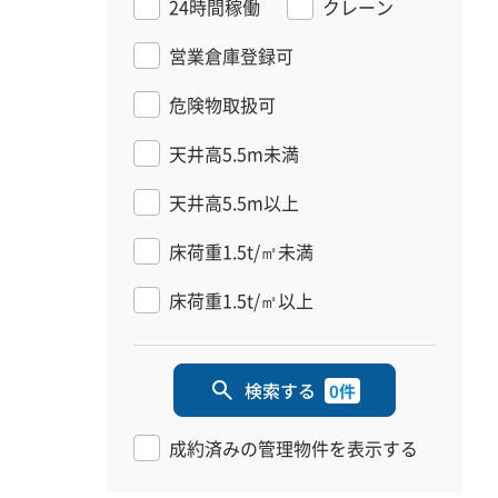
24時間稼働
クレーン
営業倉庫登録可
危険物取扱可
天井高5.5m未満
天井高5.5m以上
床荷重1.5t/㎡未満
床荷重1.5t/㎡以上
検索する
0件
成約済みの管理物件を表示する